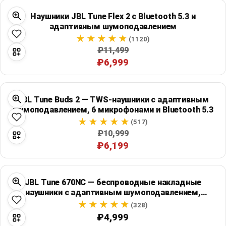
Global Price Tracker
Наушники JBL Tune Flex 2 с Bluetooth 5.3 и
адаптивным шумоподавлением
Blog
(1120)
₽11,499
Compare
₽6,999
Plans & Pricing
JBL Tune Buds 2 — TWS-наушники с адаптивным
шумоподавлением, 6 микрофонами и Bluetooth 5.3
(517)
Log in
₽10,999
₽6,199
JBL Tune 670NC — беспроводные накладные
наушники с адаптивным шумоподавлением,
Bluetooth 5.3 и работой до 70 часов
(328)
₽4,999