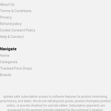
About Us
Terms & Conditions
Restore previous
Start new
Cancel
Privacy
Refund policy
Cookie Consent Policy
Help & Contact
Navigate
Home
Categories
Tracked Price Drops
Brands
Igoteka sells subscription access to software features for product monitoring,
price history, and alerts. We do not sell physical goods, process third-party product
orders, or provide checkout for outside sellers. Subscription payments are
processed by the payment provider selected for the customer's location.