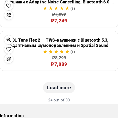
наушники с Adaptive Noise Cancelling, Bluetooth 6.0 и
автономностью до 76 часов
(1)
₽7,999
₽7,249
JBL Tune Flex 2 — TWS-наушники с Bluetooth 5.3,
адаптивным шумоподавлением и Spatial Sound
(1)
₽8,299
₽7,089
Load more
24 out of 33
Information