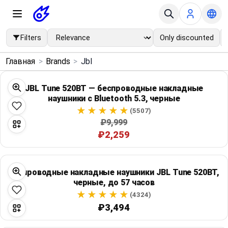
Filters
Only discounted
×
Главная
>
Brands
>
Jbl
Menu
JBL Tune 520BT — беспроводные накладные
наушники с Bluetooth 5.3, черные
Home
(5507)
₽9,999
Search
₽2,259
Price Drops
Беспроводные накладные наушники JBL Tune 520BT,
Categories
черные, до 57 часов
(4324)
Brands
₽3,494