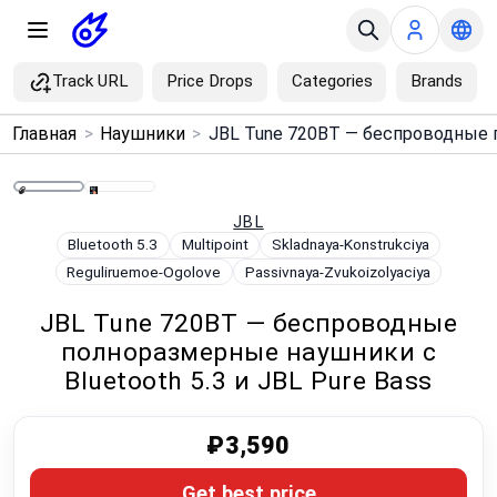
Track URL
Price Drops
Categories
Brands
×
Главная
>
Наушники
>
Menu
Home
JBL
Bluetooth 5.3
Multipoint
Skladnaya-Konstrukciya
Reguliruemoe-Ogolove
Passivnaya-Zvukoizolyaciya
Search
JBL Tune 720BT — беспроводные
Price Drops
полноразмерные наушники с
Bluetooth 5.3 и JBL Pure Bass
Categories
₽3,590
Brands
Get best price