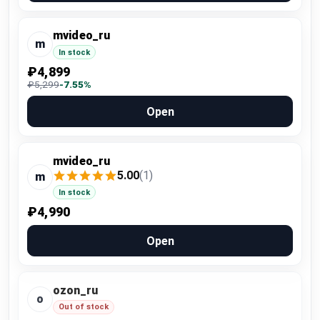
mvideo_ru
m
In stock
₽4,899
₽5,299
-7.55%
Open
mvideo_ru
5.00
(1)
m
In stock
₽4,990
Open
ozon_ru
o
Out of stock