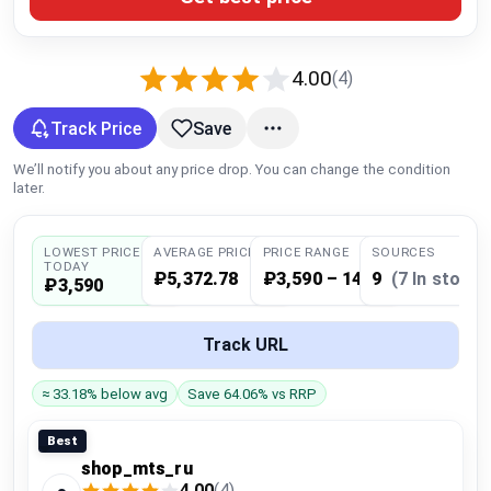
Global Price Tracker
Blog
4.00
(4)
Track Price
Save
Compare
We’ll notify you about any price drop. You can change the condition
later.
Plans & Pricing
LOWEST PRICE
AVERAGE PRICE
PRICE RANGE
SOURCES
Log in
TODAY
₽5,372.78
₽3,590 – 14,662
9
(7 In stock)
₽3,590
Track URL
≈ 33.18% below avg
Save 64.06% vs RRP
Best
shop_mts_ru
4.00
(4)