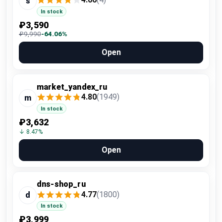
s
In stock
₽3,590
₽9,990
-64.06%
Open
market_yandex_ru
4.80
(1949)
m
In stock
₽3,632
↓ 8.47%
Open
dns-shop_ru
4.77
(1800)
d
In stock
₽3,999