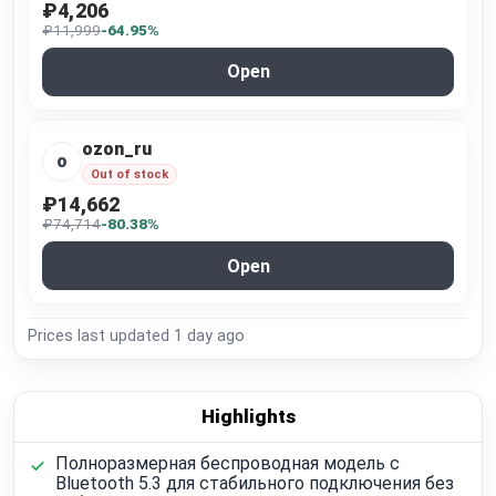
₽4,206
₽11,999
-64.95%
Open
ozon_ru
o
Out of stock
₽14,662
₽74,714
-80.38%
Open
Prices last updated
1 day ago
Highlights
Полноразмерная беспроводная модель с
Bluetooth 5.3 для стабильного подключения без