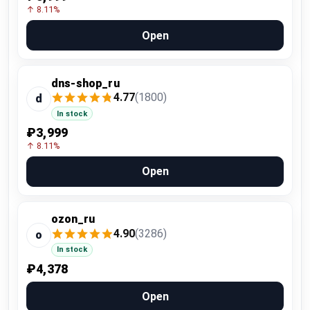
↑ 8.11%
Open
dns-shop_ru
4.77
(1800)
d
In stock
₽3,999
↑ 8.11%
Open
ozon_ru
4.90
(3286)
o
In stock
₽4,378
Open