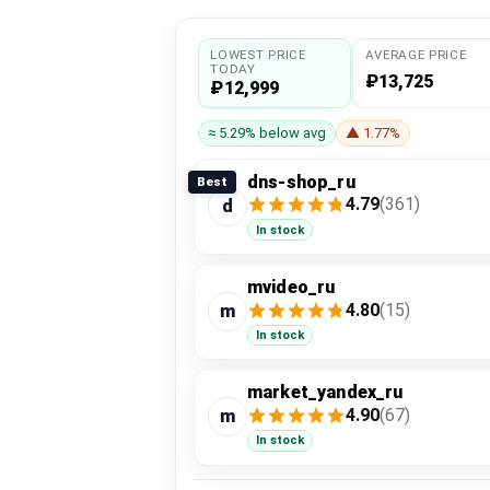
LOWEST PRICE
AVERAGE PRICE
TODAY
₽13,725
₽12,999
≈ 5.29% below avg
▲ 1.77%
dns-shop_ru
Best
4.79
(361)
d
In stock
mvideo_ru
4.80
(15)
m
In stock
market_yandex_ru
4.90
(67)
m
In stock