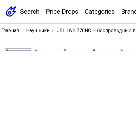
Search
Price Drops
Categories
Bran
×
Главная
>
Наушники
>
JBL Live 770NC — беспроводные п
Menu
Home
Search
Price Drops
Categories
Brands
Global Price Tracker