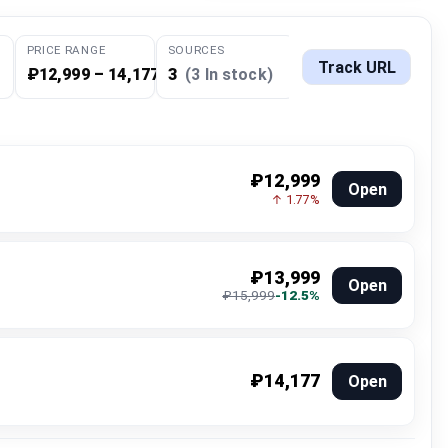
PRICE RANGE
SOURCES
Track URL
₽12,999 – 14,177
3
(3 In stock)
₽12,999
Open
↑ 1.77%
₽13,999
Open
₽15,999
-12.5%
₽14,177
Open