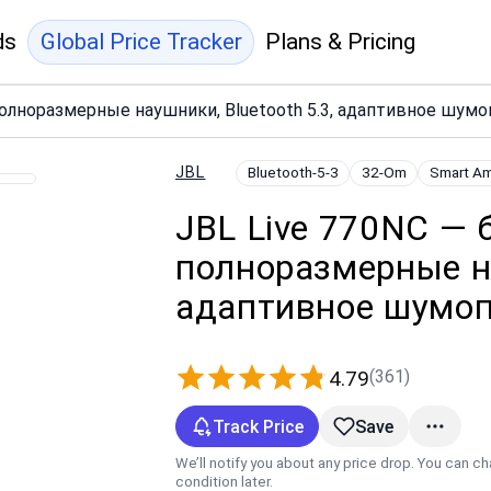
ds
Global Price Tracker
Plans & Pricing
олноразмерные наушники, Bluetooth 5.3, адаптивное шум
JBL
Bluetooth-5-3
32-Om
Smart Am
JBL Live 770NC —
полноразмерные на
адаптивное шумо
(361)
4.79
Track Price
Save
We’ll notify you about any price drop. You can c
condition later.