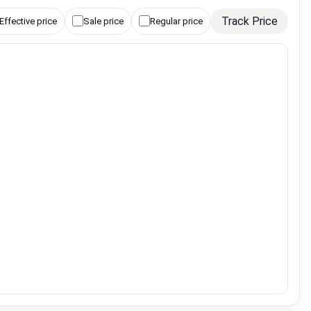
Track Price
Effective price
Sale price
Regular price