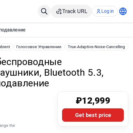
Track URL
Log in
оподавление
bient
Голосовое Управление
True-Adaptive-Noise-Cancelling
 беспроводные
ушники, Bluetooth 5.3,
подавление
₽12,999
Get best price
hange the