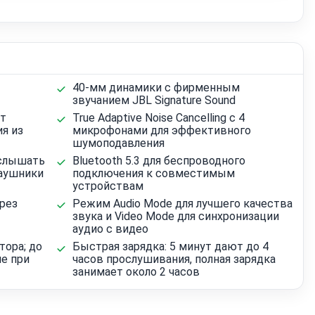
40-мм динамики с фирменным
звучанием JBL Signature Sound
кт
True Adaptive Noise Cancelling с 4
я из
микрофонами для эффективного
шумоподавления
 слышать
Bluetooth 5.3 для беспроводного
наушники
подключения к совместимым
устройствам
рез
Режим Audio Mode для лучшего качества
звука и Video Mode для синхронизации
аудио с видео
тора; до
Быстрая зарядка: 5 минут дают до 4
е при
часов прослушивания, полная зарядка
занимает около 2 часов