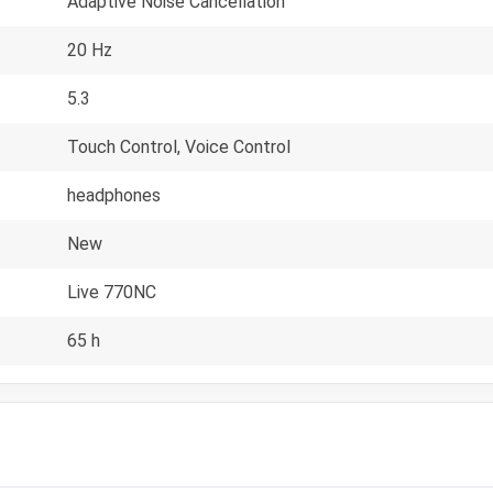
Adaptive Noise Cancellation
20 Hz
5.3
Touch Control, Voice Control
headphones
New
Live 770NC
65 h