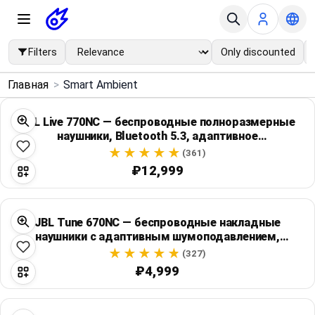
Filters
Only discounted
×
Главная
>
Smart Ambient
Menu
JBL Live 770NC — беспроводные полноразмерные
наушники, Bluetooth 5.3, адаптивное
Home
шумоподавление
(361)
₽12,999
Search
Price Drops
JBL Tune 670NC — беспроводные накладные
наушники с адаптивным шумоподавлением,
Categories
Bluetooth 5.3 и работой до 70 часов
(327)
₽4,999
Brands