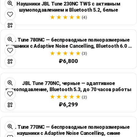
Наушники JBL Tune 230NC TWS с активным
шумоподавлением и Bluetooth 5.2, белые
(4)
JBL Tune 780NC — беспроводные полноразмерные
наушники с Adaptive Noise Cancelling, Bluetooth 6.0 и
автономностью до 76 часов
(3)
₽6,800
JBL Tune 770NC, черные — адаптивное
шумоподавление, Bluetooth 5.3, до 70 часов работы
(2)
₽6,299
JBL Tune 770NC — беспроводные полноразмерные
наушники с Adaptive Noise Cancelling, синие