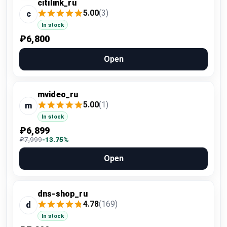
citilink_ru
5.00
(3)
c
In stock
₽6,800
Open
mvideo_ru
5.00
(1)
m
In stock
₽6,899
₽7,999
-13.75%
Open
dns-shop_ru
4.78
(169)
d
In stock