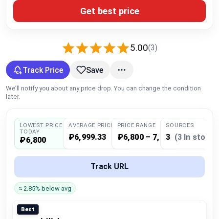
Global Price Tracker
Get best price
Blog
5.00
(3)
Compare
Track Price
Save
We’ll notify you about any price drop. You can change the condition
Plans & Pricing
later.
Log in
LOWEST PRICE
AVERAGE PRICE
PRICE RANGE
SOURCES
TODAY
₽6,999.33
₽6,800 – 7,299
3
(3 In stock)
₽6,800
Track URL
≈ 2.85% below avg
Best