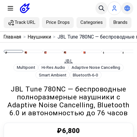
Track URL
Price Drops
Categories
Brands
×
Главная
>
Наушники
>
Menu
Home
JBL
Multipoint
Hi-Res Audio
Adaptive Noise Cancelling
Smart Ambient
Bluetooth-6-0
Search
JBL Tune 780NC — беспроводные
Price Drops
полноразмерные наушники с
Adaptive Noise Cancelling, Bluetooth
Categories
6.0 и автономностью до 76 часов
Brands
₽6,800