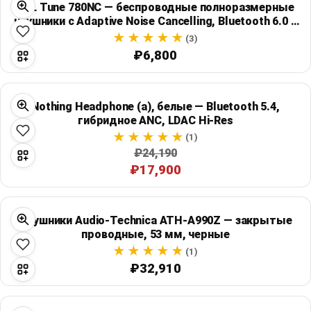
JBL Tune 780NC — беспроводные полноразмерные
Global Price Tracker
наушники с Adaptive Noise Cancelling, Bluetooth 6.0 и
автономностью до 76 часов
(3)
Blog
₽6,800
Compare
Nothing Headphone (a), белые — Bluetooth 5.4,
гибридное ANC, LDAC Hi-Res
Plans & Pricing
(1)
₽24,190
₽17,900
Log in
Наушники Audio-Technica ATH-A990Z — закрытые
проводные, 53 мм, черные
(1)
₽32,910