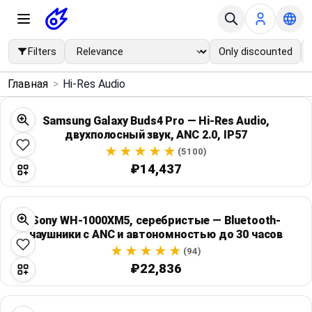
Filters
Only discounted
×
Главная
>
Hi-Res Audio
Menu
Samsung Galaxy Buds4 Pro — Hi-Res Audio,
двухполосный звук, ANC 2.0, IP57
Home
(5100)
₽14,437
Search
Price Drops
Sony WH-1000XM5, серебристые — Bluetooth-
наушники с ANC и автономностью до 30 часов
Categories
(94)
₽22,836
Brands