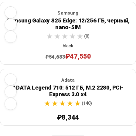
Samsung
Samsung Galaxy S25 Edge: 12/256 ГБ, черный,
nano-SIM
(0)
black
₽47,550
₽54,683
Adata
ADATA Legend 710: 512 ГБ, M.2 2280, PCI-
Express 3.0 x4
(140)
₽8,344