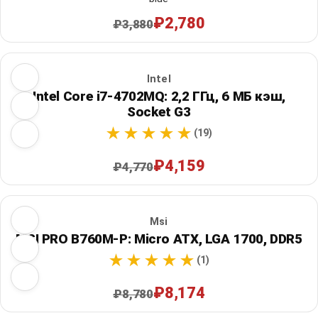
₽2,780
₽3,880
Intel
Intel Core i7-4702MQ: 2,2 ГГц, 6 МБ кэш,
Socket G3
(19)
₽4,159
₽4,770
Msi
MSI PRO B760M-P: Micro ATX, LGA 1700, DDR5
(1)
₽8,174
₽8,780