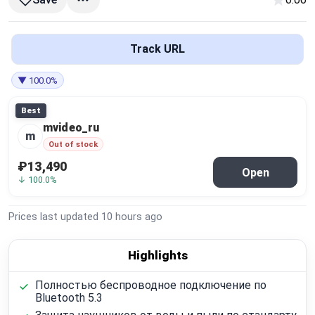
Global Price Tracker
Blog
Track URL
▼ 100.0%
Compare
Best
mvideo_ru
Plans & Pricing
m
Out of stock
₽13,490
Log in
Open
↓ 100.0%
Prices last updated
10 hours ago
Highlights
Полностью беспроводное подключение по
Bluetooth 5.3