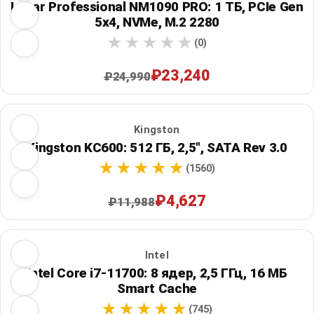
Lexar Professional NM1090 PRO: 1 ТБ, PCIe Gen
5x4, NVMe, M.2 2280
(0)
₽23,240
₽24,990
Kingston
Kingston KC600: 512 ГБ, 2,5", SATA Rev 3.0
(1560)
₽4,627
₽11,988
Intel
Intel Core i7-11700: 8 ядер, 2,5 ГГц, 16 МБ
Smart Cache
(745)