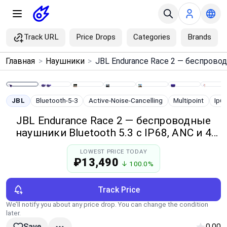
Track URL
Price Drops
Categories
Brands
×
Главная
>
Наушники
>
Menu
Home
JBL
Bluetooth-5-3
Active-Noise-Cancelling
Multipoint
Ip6
JBL Endurance Race 2 — беспроводные
Search
наушники Bluetooth 5.3 с IP68, ANC и 4
микрофонами
LOWEST PRICE TODAY
Price Drops
₽13,490
↓ 100.0%
Categories
Track Price
We’ll notify you about any price drop. You can change the condition
Brands
later.
0.00
Save