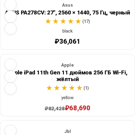
Asus
ASUS PA278CV: 27", 2560 × 1440, 75 Гц, черный
(17)
black
₽36,061
Apple
Apple iPad 11th Gen 11 дюймов 256 ГБ Wi‑Fi,
жёлтый
(1)
yellow
₽68,690
₽82,428
Jbl