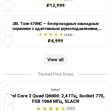
₽12,999
JBL Tune 670NC — беспроводные накладные
наушники с адаптивным шумоподавлением,
Bluetooth 5.3 и работой до 70 часов
(328)
₽4,999
View all
Tracked Price Drops
Intel
Intel Core 2 Quad Q6600: 2,4 ГГц, Socket 775,
FSB 1066 МГц, SLACR
(151)