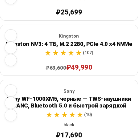
₽25,699
Kingston
Kingston NV3: 4 ТБ, M.2 2280, PCIe 4.0 x4 NVMe
(107)
₽49,990
₽63,600
Sony
Sony WF-1000XM5, черные — TWS-наушники
с ANC, Bluetooth 5.0 и быстрой зарядкой
(10)
black
₽17,690