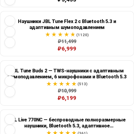
Наушники JBL Tune Flex 2 с Bluetooth 5.3 и
адаптивным шумоподавлением
(1120)
₽11,499
₽6,999
JBL Tune Buds 2 — TWS-наушники с адаптивным
шумоподавлением, 6 микрофонами и Bluetooth 5.3
(513)
₽10,999
₽6,199
JBL Live 770NC — беспроводные полноразмерные
наушники, Bluetooth 5.3, адаптивное
шумоподавление
(361)