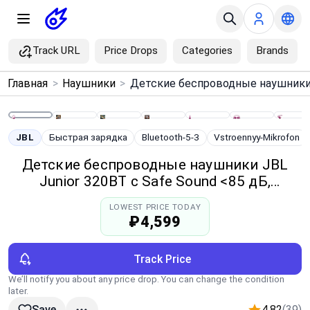
Track URL
Price Drops
Categories
Brands
×
Главная
>
Наушники
>
Menu
Home
JBL
Быстрая зарядка
Bluetooth-5-3
Vstroennyy-Mikrofon
Детские беспроводные наушники JBL
Search
Junior 320BT с Safe Sound <85 дБ,
Bluetooth 5.3, фиолетовые
LOWEST PRICE TODAY
Price Drops
₽4,599
Categories
Track Price
We’ll notify you about any price drop. You can change the condition
Brands
later.
4.82
(39)
Save