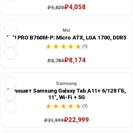
₽4,058
₽4,820
Msi
MSI PRO B760M-P: Micro ATX, LGA 1700, DDR5
(1)
₽8,174
₽8,780
Samsung
Планшет Samsung Galaxy Tab A11+ 6/128 ГБ,
11", Wi‑Fi + 5G
(1)
₽22,999
₽31,999