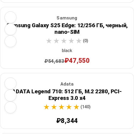
Samsung
Samsung Galaxy S25 Edge: 12/256 ГБ, черный,
nano-SIM
(0)
black
₽47,550
₽54,683
Adata
ADATA Legend 710: 512 ГБ, M.2 2280, PCI-
Express 3.0 x4
(140)
₽8,344