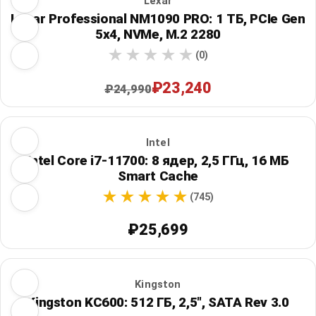
Lexar
Lexar Professional NM1090 PRO: 1 ТБ, PCIe Gen
5x4, NVMe, M.2 2280
(0)
₽23,240
₽24,990
Intel
Intel Core i7-11700: 8 ядер, 2,5 ГГц, 16 МБ
Smart Cache
(745)
₽25,699
Kingston
Kingston KC600: 512 ГБ, 2,5", SATA Rev 3.0