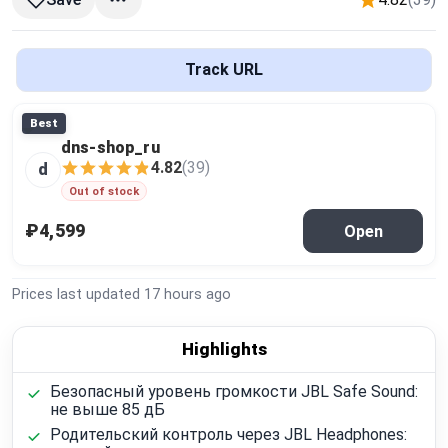
Global Price Tracker
Blog
Track URL
Compare
Best
dns-shop_ru
4.82
(39)
d
Plans & Pricing
Out of stock
₽4,599
Open
Log in
Prices last updated
17 hours ago
Highlights
Безопасный уровень громкости JBL Safe Sound:
не выше 85 дБ
Родительский контроль через JBL Headphones: