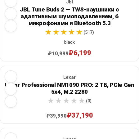
Jbl
JBL Tune Buds 2 — TWS-наушники с
адаптивным шумоподавлением, 6
микрофонами и Bluetooth 5.3
(517)
black
₽6,199
₽10,999
Lexar
Lexar Professional NM1090 PRO: 2 ТБ, PCIe Gen
5x4, M.2 2280
(0)
₽37,190
₽39,990