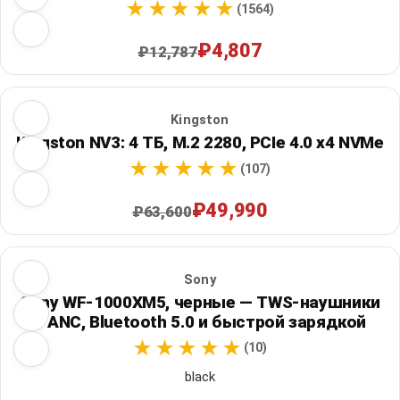
(1564)
₽4,807
₽12,787
Kingston
Kingston NV3: 4 ТБ, M.2 2280, PCIe 4.0 x4 NVMe
(107)
₽49,990
₽63,600
Sony
Sony WF-1000XM5, черные — TWS-наушники
с ANC, Bluetooth 5.0 и быстрой зарядкой
(10)
black