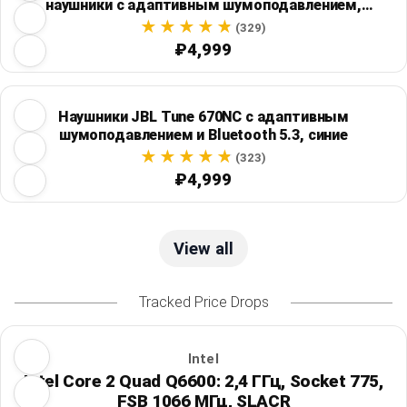
наушники с адаптивным шумоподавлением,
Bluetooth 5.3 и работой до 70 часов
(329)
₽4,999
Наушники JBL Tune 670NC с адаптивным
шумоподавлением и Bluetooth 5.3, синие
(323)
₽4,999
View all
Tracked Price Drops
Intel
Intel Core 2 Quad Q6600: 2,4 ГГц, Socket 775,
FSB 1066 МГц, SLACR