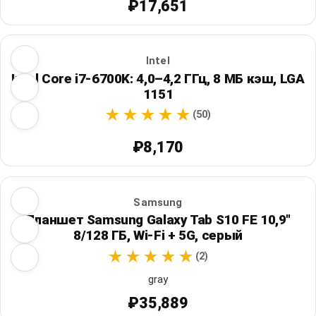
₽17,651
Intel
Intel Core i7-6700K: 4,0–4,2 ГГц, 8 МБ кэш, LGA
1151
(50)
₽8,170
Samsung
Планшет Samsung Galaxy Tab S10 FE 10,9"
8/128 ГБ, Wi‑Fi + 5G, серый
(2)
gray
₽35,889