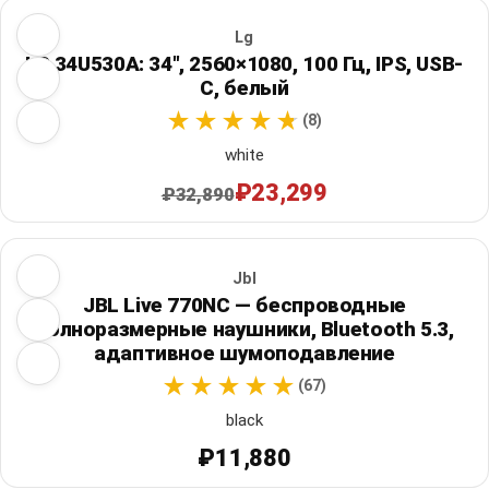
Lg
LG 34U530A: 34", 2560×1080, 100 Гц, IPS, USB-
C, белый
(8)
white
₽23,299
₽32,890
Jbl
JBL Live 770NC — беспроводные
полноразмерные наушники, Bluetooth 5.3,
адаптивное шумоподавление
(67)
black
₽11,880