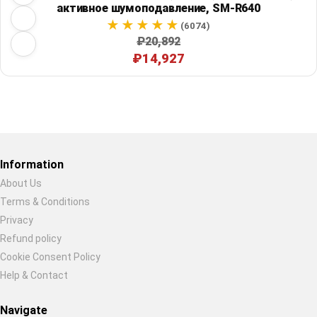
активное шумоподавление, SM-R640
(6074)
₽20,892
₽14,927
Restore previous
Start new
Cancel
Information
About Us
Terms & Conditions
Privacy
Refund policy
Cookie Consent Policy
Help & Contact
Navigate