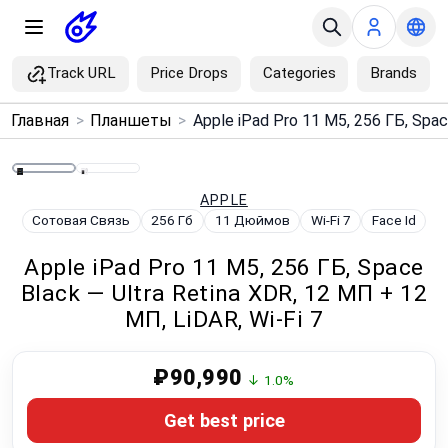
Track URL
Price Drops
Categories
Brands
×
Главная
>
Планшеты
>
Menu
Home
APPLE
Сотовая Связь
256 Гб
11 Дюймов
Wi‑Fi 7
Face Id
Search
Apple iPad Pro 11 M5, 256 ГБ, Space
Black — Ultra Retina XDR, 12 МП + 12
Price Drops
МП, LiDAR, Wi‑Fi 7
Categories
₽90,990
↓ 1.0%
Brands
Get best price