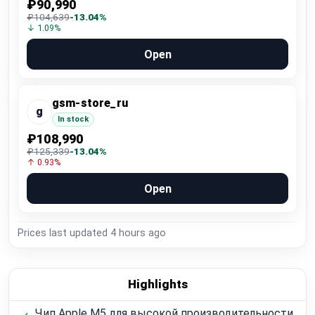
₽90,990
₽104,639
-13.04%
↓ 1.09%
Open
gsm-store_ru
g
In stock
₽108,990
₽125,339
-13.04%
↑ 0.93%
Open
Prices last updated
4 hours ago
Highlights
Чип Apple M5 для высокой производительности,