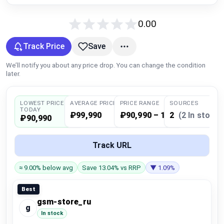
Global Price Tracker
0.00
Blog
Track Price
Save
Compare
We’ll notify you about any price drop. You can change the condition
later.
Plans & Pricing
LOWEST PRICE
AVERAGE PRICE
PRICE RANGE
SOURCES
TODAY
₽99,990
₽90,990 – 108,990
2
(2 In stock)
₽90,990
Log in
Track URL
≈ 9.00% below avg
Save 13.04% vs RRP
▼ 1.09%
Best
gsm-store_ru
g
In stock