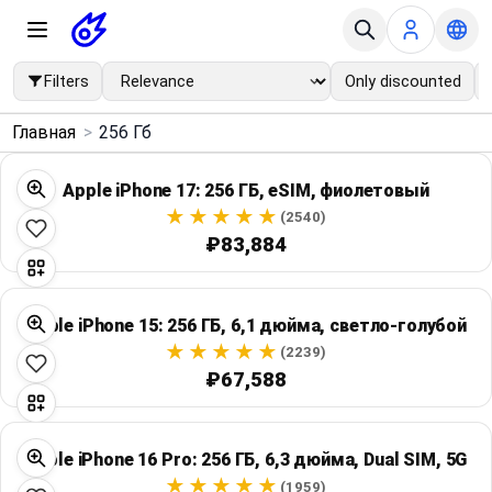
Filters
Only discounted
×
Главная
>
256 Гб
Menu
Apple iPhone 17: 256 ГБ, eSIM, фиолетовый
Home
(2540)
₽83,884
Search
Apple iPhone 15: 256 ГБ, 6,1 дюйма, светло-голубой
Price Drops
(2239)
₽67,588
Categories
Brands
Apple iPhone 16 Pro: 256 ГБ, 6,3 дюйма, Dual SIM, 5G
(1959)