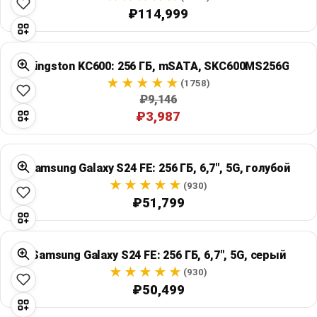
Global Price Tracker
₽114,999
Blog
Kingston KC600: 256 ГБ, mSATA, SKC600MS256G
(1758)
Compare
₽9,146
₽3,987
Plans & Pricing
Samsung Galaxy S24 FE: 256 ГБ, 6,7", 5G, голубой
Log in
(930)
₽51,799
Samsung Galaxy S24 FE: 256 ГБ, 6,7", 5G, серый
(930)
₽50,499