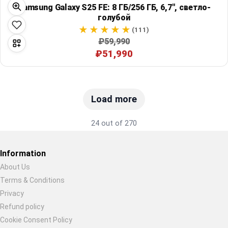
Samsung Galaxy S25 FE: 8 ГБ/256 ГБ, 6,7", светло-
голубой
(111)
₽59,990
₽51,990
Load more
24 out of 270
Information
About Us
Terms & Conditions
Restore previous
Start new
Cancel
Privacy
Refund policy
Cookie Consent Policy