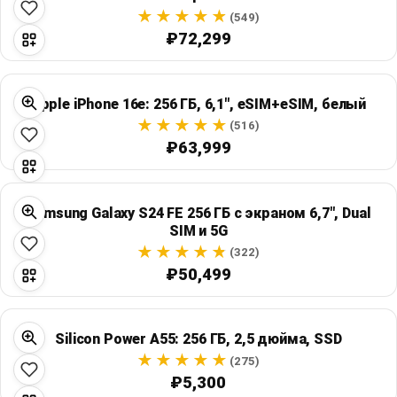
(549)
₽72,299
Apple iPhone 16e: 256 ГБ, 6,1", eSIM+eSIM, белый
(516)
₽63,999
Samsung Galaxy S24 FE 256 ГБ с экраном 6,7", Dual
SIM и 5G
(322)
₽50,499
Silicon Power A55: 256 ГБ, 2,5 дюйма, SSD
(275)
₽5,300