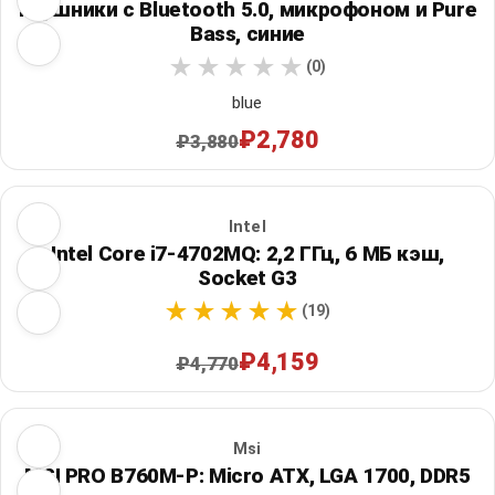
наушники с Bluetooth 5.0, микрофоном и Pure
Bass, синие
(0)
blue
₽2,780
₽3,880
Intel
Intel Core i7-4702MQ: 2,2 ГГц, 6 МБ кэш,
Socket G3
(19)
₽4,159
₽4,770
Msi
MSI PRO B760M-P: Micro ATX, LGA 1700, DDR5