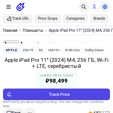
Track URL
Price Drops
Categories
Brands
×
Главная
>
Планшеты
>
Menu
Home
APPLE
256 Гб
5G
Hdr10+
8-Gb-Ozu
Dolby Vision
Apple iPad Pro 11" (2024) M4, 256 ГБ, Wi‑Fi
Search
+ LTE, серебристый
LOWEST PRICE TODAY
Price Drops
₽98,499
Categories
Track Price
We’ll notify you about any price drop. You can change the condition
Brands
later.
4.82
(177)
Save