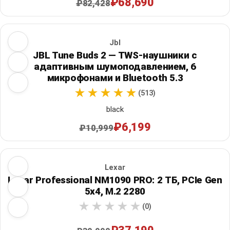
₽68,690
₽82,428
Jbl
JBL Tune Buds 2 — TWS-наушники с
адаптивным шумоподавлением, 6
микрофонами и Bluetooth 5.3
(513)
black
₽6,199
₽10,999
Lexar
Lexar Professional NM1090 PRO: 2 ТБ, PCIe Gen
5x4, M.2 2280
(0)