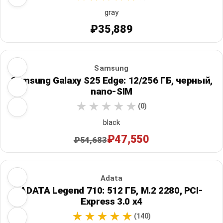
gray
₽35,889
Samsung
Samsung Galaxy S25 Edge: 12/256 ГБ, черный,
nano-SIM
(0)
black
₽47,550
₽54,683
Adata
ADATA Legend 710: 512 ГБ, M.2 2280, PCI-
Express 3.0 x4
(140)