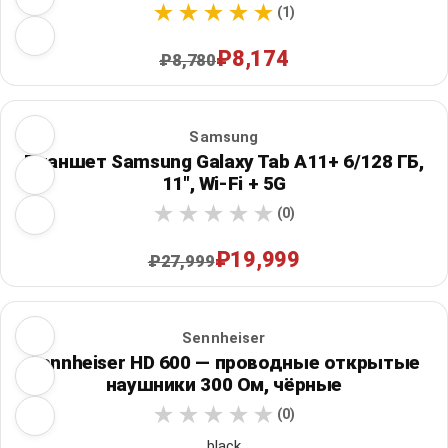
(1)
₽8,174
₽8,780
Samsung
Планшет Samsung Galaxy Tab A11+ 6/128 ГБ,
11", Wi‑Fi + 5G
(0)
₽19,999
₽27,999
Sennheiser
Sennheiser HD 600 — проводные открытые
наушники 300 Ом, чёрные
(0)
black