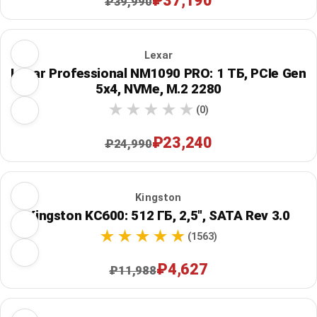
₽37,190
₽39,990
Lexar
Lexar Professional NM1090 PRO: 1 ТБ, PCIe Gen
5x4, NVMe, M.2 2280
(0)
₽23,240
₽24,990
Kingston
Kingston KC600: 512 ГБ, 2,5", SATA Rev 3.0
(1563)
₽4,627
₽11,988