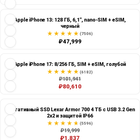
Apple iPhone 13: 128 ГБ, 6,1", nano-SIM + eSIM,
черный
(7506)
₽47,999
Apple iPhone 17: 8/256 ГБ, SIM + eSIM, голубой
(6182)
₽101,941
₽80,610
Портативный SSD Lexar Armor 700 4 ТБ с USB 3.2 Gen
2x2 и защитой IP66
(5596)
₽19,999
₽1,837