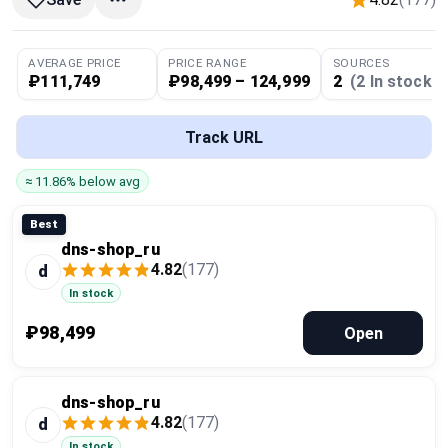
Global Price Tracker
AVERAGE PRICE
PRICE RANGE
SOURCES
Blog
₽111,749
₽98,499 – 124,999
2
(2 In stock)
Compare
Track URL
≈ 11.86% below avg
Plans & Pricing
Best
Log in
dns-shop_ru
4.82
(177)
d
In stock
₽98,499
Open
dns-shop_ru
4.82
(177)
d
In stock