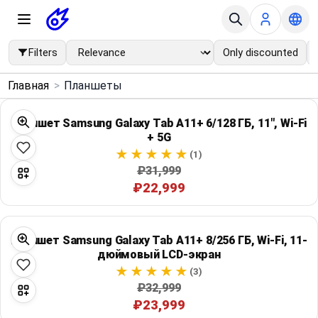
Filters
Only discounted
×
Главная
>
Планшеты
Menu
Планшет Samsung Galaxy Tab A11+ 6/128 ГБ, 11", Wi‑Fi
+ 5G
Home
(1)
₽31,999
Search
₽22,999
Price Drops
Планшет Samsung Galaxy Tab A11+ 8/256 ГБ, Wi‑Fi, 11-
Categories
дюймовый LCD-экран
(3)
₽32,999
Brands
₽23,999