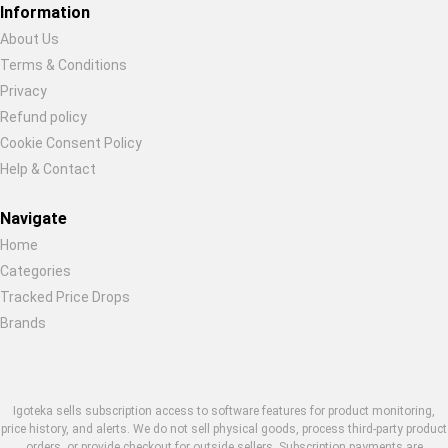
Information
About Us
Terms & Conditions
Restore previous
Start new
Cancel
Privacy
Refund policy
Cookie Consent Policy
Help & Contact
Navigate
Home
Categories
Tracked Price Drops
Brands
Igoteka sells subscription access to software features for product monitoring,
price history, and alerts. We do not sell physical goods, process third-party product
orders, or provide checkout for outside sellers. Subscription payments are