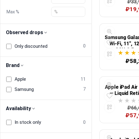
₽33,
₽19,
Max %
Blog
Compare
Observed drops
Samsung Galax
Wi‑Fi, 11", 1
Only discounted
0
ОЗУ, S Pe
Plans & Pricing
₽58,
Brand
Log in
Apple
11
Apple iPad Ai
Samsung
7
— Liquid Reti
Touch ID, с
₽66,
Availability
₽57,
In stock only
0