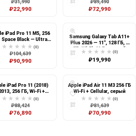
₽31,990
₽89,490
₽22,990
₽72,990
e iPad Pro 11 M5, 256
Samsung Galaxy Tab A11+
, Space Black — Ultra
Plus 2026 — 11", 128 ГБ, 6
na XDR, 12 МП + 12 МП,
(0)
ГБ, Wi‑Fi, 90 Гц, серый
LiDAR, Wi‑Fi 7
(0)
₽104,639
₽19,990
₽90,990
le iPad Pro 11 (2018)
Apple iPad Air 11 M3 256 ГБ
013, 256 ГБ, Wi‑Fi +
Wi‑Fi + Cellular, серый
товая связь, серый
(0)
(0)
космос, Grade B
₽88,424
₽81,639
₽76,890
₽70,990