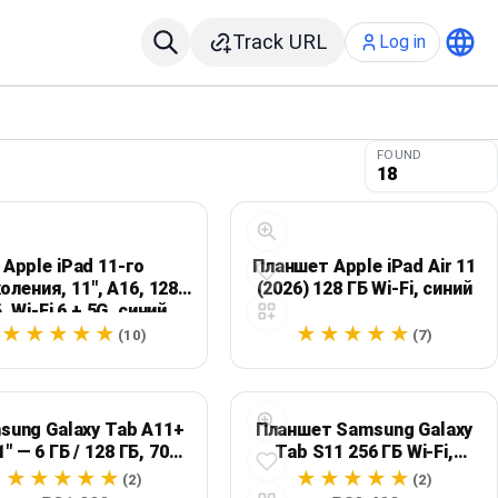
Track URL
Log in
FOUND
18
Apple iPad 11-го
Планшет Apple iPad Air 11
оления, 11″, A16, 128
(2026) 128 ГБ Wi‑Fi, синий
, Wi‑Fi 6 + 5G, синий
(10)
(7)
sung Galaxy Tab A11+
Планшет Samsung Galaxy
1" — 6 ГБ / 128 ГБ, 7040
Tab S11 256 ГБ Wi‑Fi,
мА·ч, серый
серый
(2)
(2)