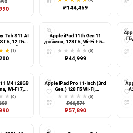
990
₽144,459
990
Appl
y Tab S11 AI
Apple iPad 11th Gen 11
ГБ
28 ГБ, 12 ГБ
дюймов, 128 ГБ, Wi‑Fi + 5G,
Reti
n, серый
розовый
(1)
(0)
200
₽44,999
r 11 M4 128GB
Apple iPad Pro 11-inch (3rd
App
na, Wi‑Fi 7,
Gen.) 128 ГБ Wi‑Fi,
A2
ерый космос
космический серый
со
(0)
(0)
689
₽66,574
990
₽57,890