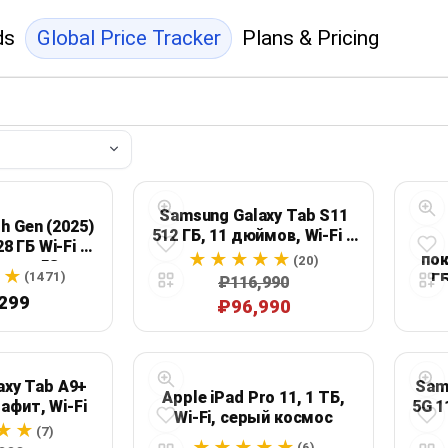
ds
Global Price Tracker
Plans & Pricing
Samsung Galaxy Tab S11
th Gen (2025)
512 ГБ, 11 дюймов, Wi‑Fi +
8 ГБ Wi‑Fi +
сотовая связь, серый
пок
(20)
вязь 5G,
(1471)
ГБ
₽116,990
вый
299
₽96,990
axy Tab A9+
Sam
Apple iPad Pro 11, 1 ТБ,
рафит, Wi‑Fi
5G 1
Wi‑Fi, серый космос
(7)
(6)