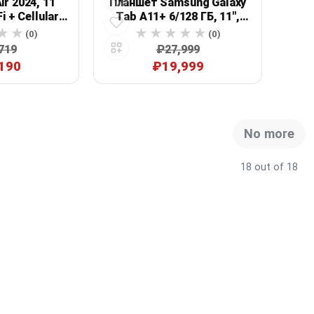
ir 2024, 11
Планшет Samsung Galaxy
 + Cellular,
Tab A11+ 6/128 ГБ, 11",
 серый
Wi‑Fi + 5G
(0)
(0)
719
₽27,999
190
₽19,999
No more
18 out of 18