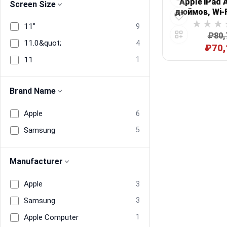
Apple iPad A
Screen Size
дюймов, Wi‑Fi
256 ГБ,
11"
9
₽80,
11.0&quot;
4
₽70,
11
1
Brand Name
Apple
6
Samsung
5
Manufacturer
Apple
3
Samsung
3
Apple Computer
1