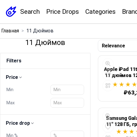
Search
Price Drops
Categories
Bran
×
Главная
>
11 Дюймов
Menu
11 Дюймов
Home
Filters
Search
Apple iPad 11
11 дюймов 12
Price
сотовая с
Price Drops
розо
Min
₽63,
Categories
Max
Brands
Samsung Gal
Price drop
11" 128 ГБ, г
Global Price Tracker
Min %