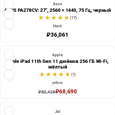
Asus
ASUS PA278CV: 27", 2560 × 1440, 75 Гц, черный
(17)
black
₽36,061
Apple
Apple iPad 11th Gen 11 дюймов 256 ГБ Wi‑Fi,
жёлтый
(1)
yellow
₽68,690
₽82,428
Jbl