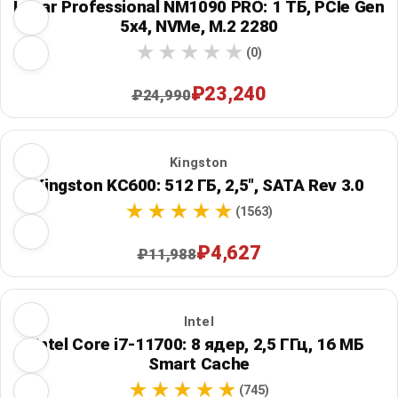
Lexar Professional NM1090 PRO: 1 ТБ, PCIe Gen
5x4, NVMe, M.2 2280
(0)
₽23,240
₽24,990
Kingston
Kingston KC600: 512 ГБ, 2,5", SATA Rev 3.0
(1563)
₽4,627
₽11,988
Intel
Intel Core i7-11700: 8 ядер, 2,5 ГГц, 16 МБ
Smart Cache
(745)