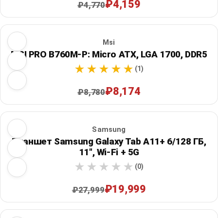
₽4,159
₽4,770
Msi
MSI PRO B760M-P: Micro ATX, LGA 1700, DDR5
(1)
₽8,174
₽8,780
Samsung
Планшет Samsung Galaxy Tab A11+ 6/128 ГБ,
11", Wi‑Fi + 5G
(0)
₽19,999
₽27,999