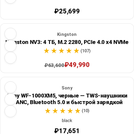
₽25,699
Kingston
Kingston NV3: 4 ТБ, M.2 2280, PCIe 4.0 x4 NVMe
(107)
₽49,990
₽63,600
Sony
Sony WF-1000XM5, черные — TWS-наушники
с ANC, Bluetooth 5.0 и быстрой зарядкой
(10)
black
₽17,651