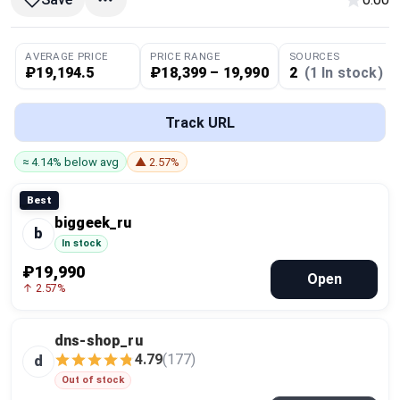
Global Price Tracker
AVERAGE PRICE
PRICE RANGE
SOURCES
Blog
₽19,194.5
₽18,399 – 19,990
2
(1 In stock)
Compare
Track URL
≈ 4.14% below avg
▲ 2.57%
Plans & Pricing
Best
Log in
biggeek_ru
b
In stock
₽19,990
Open
↑ 2.57%
dns-shop_ru
4.79
(177)
d
Out of stock