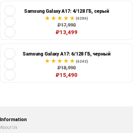
Samsung Galaxy A17: 4/128 ГБ, серый
(6286)
₽17,990
₽13,499
Samsung Galaxy A17: 6/128 ГБ, черный
(6243)
₽18,990
₽15,490
Restore previous
Start new
Cancel
Information
About Us