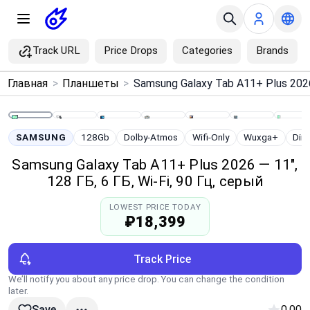
Track URL
Price Drops
Categories
Brands
×
Главная
>
Планшеты
>
Menu
Home
SAMSUNG
128Gb
Dolby-Atmos
Wifi-Only
Wuxga+
Dim
Samsung Galaxy Tab A11+ Plus 2026 — 11",
Search
128 ГБ, 6 ГБ, Wi‑Fi, 90 Гц, серый
LOWEST PRICE TODAY
Price Drops
₽18,399
Categories
Track Price
We’ll notify you about any price drop. You can change the condition
Brands
later.
0.00
Save