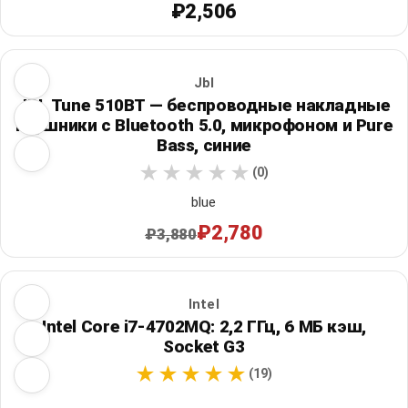
₽2,506
Jbl
JBL Tune 510BT — беспроводные накладные
наушники с Bluetooth 5.0, микрофоном и Pure
Bass, синие
(0)
blue
₽2,780
₽3,880
Intel
Intel Core i7-4702MQ: 2,2 ГГц, 6 МБ кэш,
Socket G3
(19)