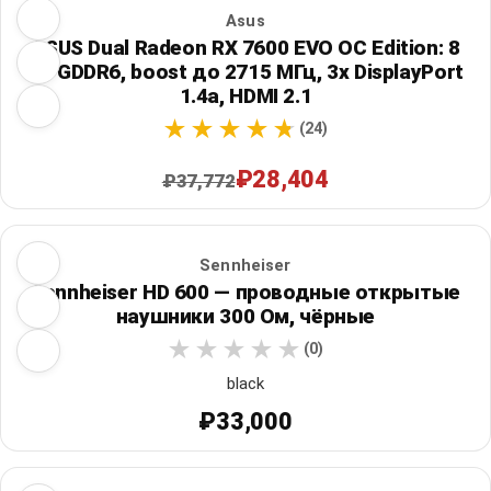
Asus
ASUS Dual Radeon RX 7600 EVO OC Edition: 8
ГБ GDDR6, boost до 2715 МГц, 3x DisplayPort
1.4a, HDMI 2.1
(24)
₽28,404
₽37,772
Sennheiser
Sennheiser HD 600 — проводные открытые
наушники 300 Ом, чёрные
(0)
black
₽33,000