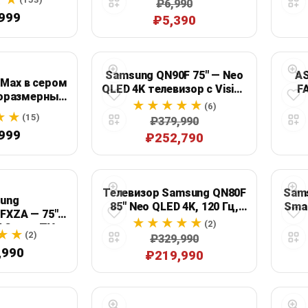
₽6,990
работы
999
₽5,390
Samsung QN90F 75" — Neo
AS
 Max в сером
QLED 4K телевизор с Vision
F
норазмерные
AI, Mini LED и Dolby Atmos
Ryze
(6)
наушники с
ГБ
(15)
₽379,990
вным
999
₽252,790
влением
Телевизор Samsung QN80F
Sams
ung
85" Neo QLED 4K, 120 Гц,
Smar
FXZA — 75"
Tizen
(2)
K Smart TV
(2)
₽329,990
QN80F
,990
₽219,990