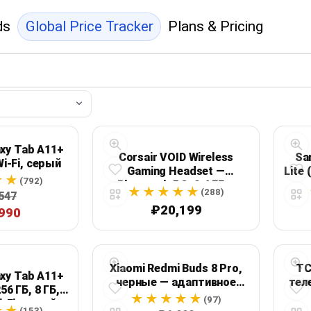
ds
Global Price Tracker
Plans & Pricing
xy Tab A11+
Corsair VOID Wireless
Sa
Wi‑Fi, серый
Gaming Headset —
Lite 
(792)
Bluetooth 5.3, 2,4 ГГц,
(288)
547
Dolby Atmos, до 70 часов,
₽20,199
990
белая
Xiaomi Redmi Buds 8 Pro,
TC
xy Tab A11+
черные — адаптивное
теле
56 ГБ, 8 ГБ,
шумоподавление до 55
(97)
i‑Fi, серый
дБ, LDAC, до 35 часов
(153)