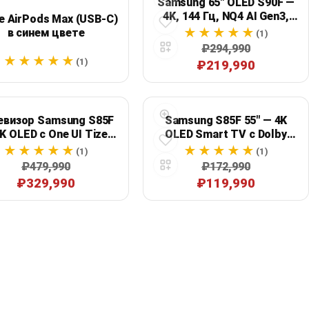
Samsung 65" OLED S90F —
4K, 144 Гц, NQ4 AI Gen3,
e AirPods Max (USB-C)
Tizen
в синем цвете
(1)
₽294,990
(1)
₽219,990
евизор Samsung S85F
Samsung S85F 55" — 4K
4K OLED с One UI Tizen,
OLED Smart TV с Dolby
рафитовый черный
Atmos
(1)
(1)
₽479,990
₽172,990
₽329,990
₽119,990