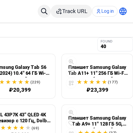
Track URL
Log in
FOUND
40
msung Galaxy Tab S6
Планшет Samsung Galaxy
(2024) 10.4" 64 ГБ Wi‑Fi,
Tab A11+ 11" 256 ГБ Wi‑Fi,
серый
серебристый
(229)
(177)
₽20,399
₽23,399
L 43P7K 43" QLED 4K
Планшет Samsung Galaxy
визор с 120 Гц, Dolby
Tab A9+ 11" 128 ГБ 5G,
Atmos и Google TV
(69)
серебристый
(37)