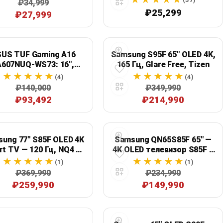
₽34,999
₽25,299
₽27,999
US TUF Gaming A16
Samsung S95F 65" OLED 4K,
A607NUQ-WS73: 16",
165 Гц, Glare Free, Tizen
n 7 170, 16 ГБ, SSD 512
(4)
(4)
, GeForce RTX 4050,
₽140,000
₽349,990
серый
₽93,492
₽214,990
ung 77" S85F OLED 4K
Samsung QN65S85F 65" —
t TV — 120 Гц, NQ4 AI
4K OLED телевизор S85F с
Gen2, Dolby Atmos
Vision AI и Tizen
(1)
(1)
₽369,990
₽234,990
₽259,990
₽149,990