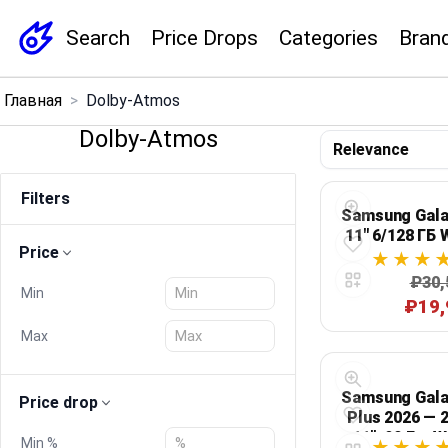
Search
Price Drops
Categories
Bran
×
Главная
>
Dolby-Atmos
Menu
Dolby-Atmos
Home
Filters
Samsung Gala
Search
11" 6/128 ГБ 
Price
Price Drops
₽30,
Min
₽19,
Categories
Max
Brands
Samsung Gala
Price drop
Plus 2026 — 2
Global Price Tracker
11", 90 Гц, W
Min %