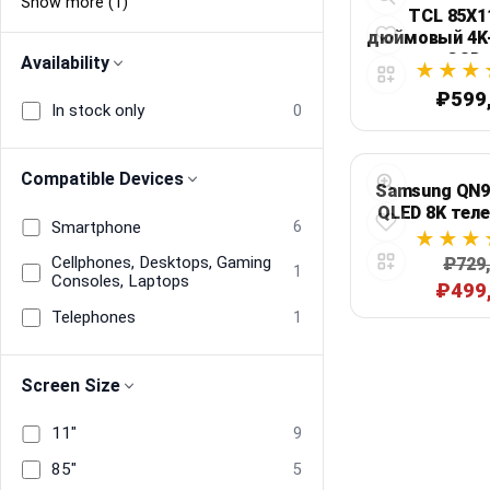
Show more (1)
TCL 85X1
дюймовый 4K-
панелью SQD-M
Availability
Гц Goo
₽599
In stock only
0
Compatible Devices
Samsung QN99
QLED 8K теле
Smartphone
6
Г
Cellphones, Desktops, Gaming
₽729
1
Consoles, Laptops
₽499
Telephones
1
Screen Size
11"
9
85"
5