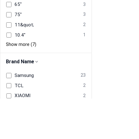
65"
3
75"
3
11&quot;
2
10.4"
1
Show more (7)
Brand Name
Samsung
23
TCL
2
XIAOMI
2
ASUS
1
Apple
1
Corsair
1
Show more (1)