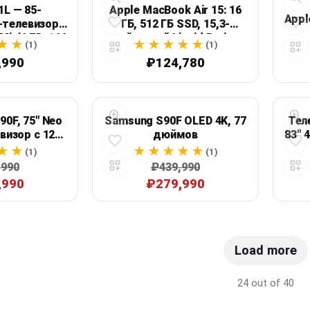
1L — 85-
Apple MacBook Air 15: 16
Appl
телевизор с
ГБ, 512 ГБ SSD, 15,3-
ini LED, 144
дюймовый Liquid Retina,
(1)
(1)
gle TV
Midnight
,990
₽124,780
0F, 75" Neo
Samsung S90F OLED 4K, 77
Тел
визор с 120
дюймов
83" 
ц
г
(1)
(1)
,990
₽439,990
,990
₽279,990
Load more
24 out of 40