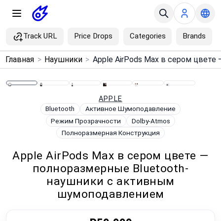
Track URL
Price Drops
Categories
Brands
×
Главная
>
Наушники
>
Menu
Home
APPLE
Bluetooth
Активное Шумоподавление
Режим Прозрачности
Dolby-Atmos
Search
Полноразмерная Конструкция
Price Drops
Apple AirPods Max в сером цвете —
полноразмерные Bluetooth-
Categories
наушники с активным
шумоподавлением
Brands