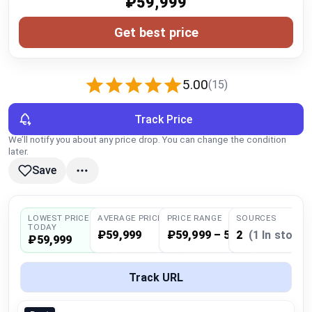
₽59,999
Global Price Tracker
Get best price
Blog
5.00
Compare
(15)
Track Price
Plans & Pricing
We’ll notify you about any price drop. You can change the condition
later.
Save
Log in
LOWEST PRICE
AVERAGE PRICE
PRICE RANGE
SOURCES
TODAY
₽59,999
₽59,999 – 59,999
2
(1 In stock)
₽59,999
Track URL