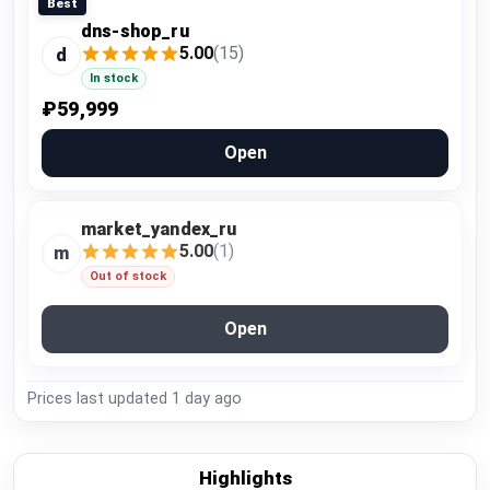
Best
dns-shop_ru
5.00
(15)
d
In stock
₽59,999
Open
market_yandex_ru
5.00
(1)
m
Out of stock
Open
Prices last updated
1 day ago
Highlights