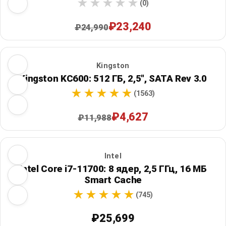
(0)
₽23,240
₽24,990
Kingston
Kingston KC600: 512 ГБ, 2,5", SATA Rev 3.0
(1563)
₽4,627
₽11,988
Intel
Intel Core i7-11700: 8 ядер, 2,5 ГГц, 16 МБ
Smart Cache
(745)
₽25,699