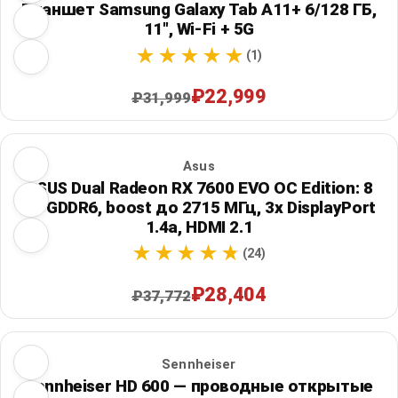
Планшет Samsung Galaxy Tab A11+ 6/128 ГБ,
11", Wi‑Fi + 5G
(1)
₽22,999
₽31,999
Asus
ASUS Dual Radeon RX 7600 EVO OC Edition: 8
ГБ GDDR6, boost до 2715 МГц, 3x DisplayPort
1.4a, HDMI 2.1
(24)
₽28,404
₽37,772
Sennheiser
Sennheiser HD 600 — проводные открытые