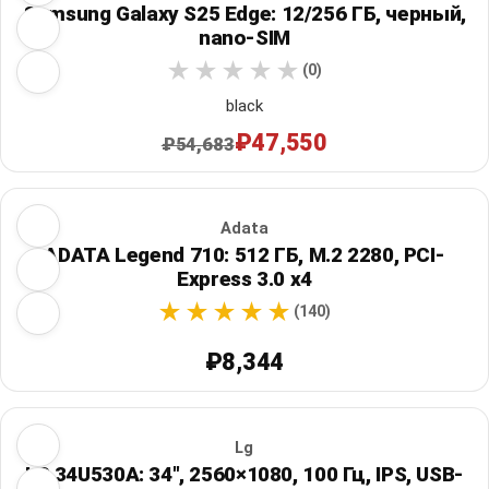
Samsung Galaxy S25 Edge: 12/256 ГБ, черный,
nano-SIM
(0)
black
₽47,550
₽54,683
Adata
ADATA Legend 710: 512 ГБ, M.2 2280, PCI-
Express 3.0 x4
(140)
₽8,344
Lg
LG 34U530A: 34", 2560×1080, 100 Гц, IPS, USB-