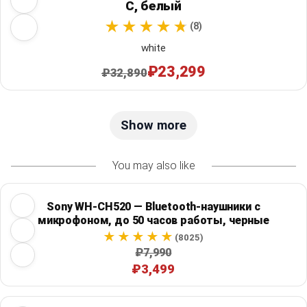
C, белый
(8)
white
₽23,299
₽32,890
Show more
You may also like
Sony WH-CH520 — Bluetooth-наушники с
микрофоном, до 50 часов работы, черные
(8025)
₽7,990
₽3,499