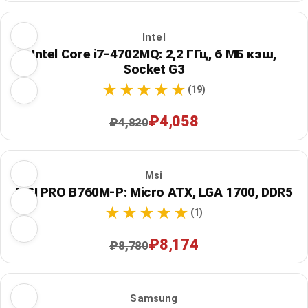
Intel
Intel Core i7-4702MQ: 2,2 ГГц, 6 МБ кэш,
Socket G3
(19)
₽4,058
₽4,820
Msi
MSI PRO B760M-P: Micro ATX, LGA 1700, DDR5
(1)
₽8,174
₽8,780
Samsung