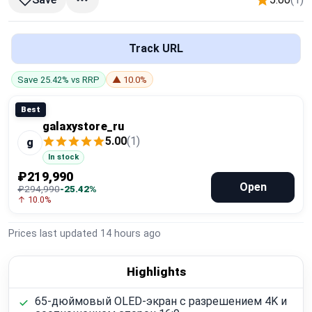
Global Price Tracker
Blog
Track URL
Save 25.42% vs RRP
▲ 10.0%
Compare
Best
galaxystore_ru
Plans & Pricing
5.00
(1)
g
In stock
Log in
₽219,990
Open
₽294,990
-25.42%
↑ 10.0%
Prices last updated
14 hours ago
Highlights
65-дюймовый OLED-экран с разрешением 4K и