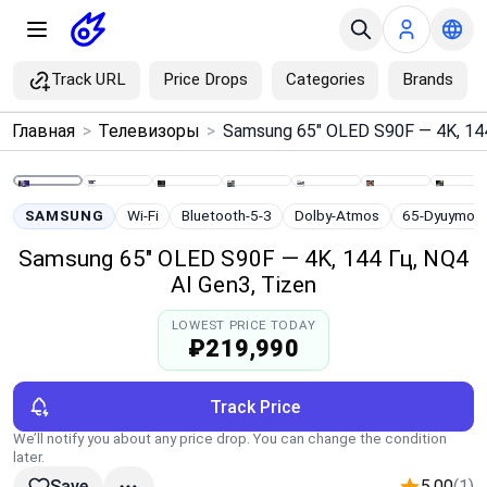
Track URL
Price Drops
Categories
Brands
×
Главная
>
Телевизоры
>
Menu
Home
SAMSUNG
Wi-Fi
Bluetooth-5-3
Dolby-Atmos
65-Dyuymov
Samsung 65" OLED S90F — 4K, 144 Гц, NQ4
Search
AI Gen3, Tizen
LOWEST PRICE TODAY
Price Drops
₽219,990
Categories
Track Price
We’ll notify you about any price drop. You can change the condition
Brands
later.
5.00
(1)
Save