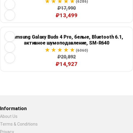
(6286)
₽17,990
₽13,499
Samsung Galaxy Buds 4 Pro, белые, Bluetooth 6.1,
активное шумоподавление, SM-R640
(6060)
₽20,892
₽14,927
Restore previous
Start new
Cancel
Information
About Us
Terms & Conditions
Privacy