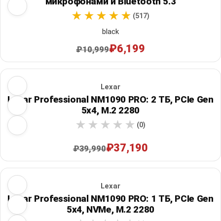
микрофонами и Bluetooth 5.3
(517)
black
₽6,199
₽10,999
Lexar
Lexar Professional NM1090 PRO: 2 ТБ, PCIe Gen
5x4, M.2 2280
(0)
₽37,190
₽39,990
Lexar
Lexar Professional NM1090 PRO: 1 ТБ, PCIe Gen
5x4, NVMe, M.2 2280