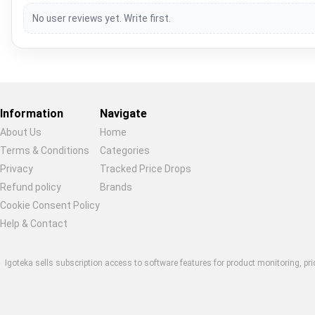
No user reviews yet. Write first.
Information
Navigate
About Us
Home
Terms & Conditions
Categories
Privacy
Tracked Price Drops
Restore previous
Start new
Cancel
Refund policy
Brands
Cookie Consent Policy
Help & Contact
Igoteka sells subscription access to software features for product monitoring, pri