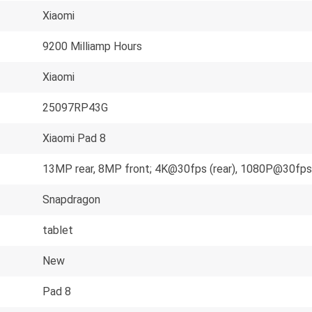
Xiaomi
9200 Milliamp Hours
Xiaomi
25097RP43G
Xiaomi Pad 8
13MP rear, 8MP front; 4K@30fps (rear), 1080P@30fps (
Snapdragon
tablet
New
Pad 8