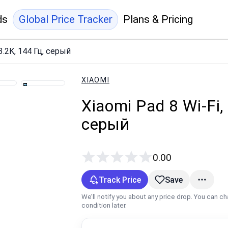
ds
Global Price Tracker
Plans & Pricing
 3.2K, 144 Гц, серый
XIAOMI
Xiaomi Pad 8 Wi‑Fi, 
серый
0.00
Track Price
Save
We’ll notify you about any price drop. You can c
condition later.