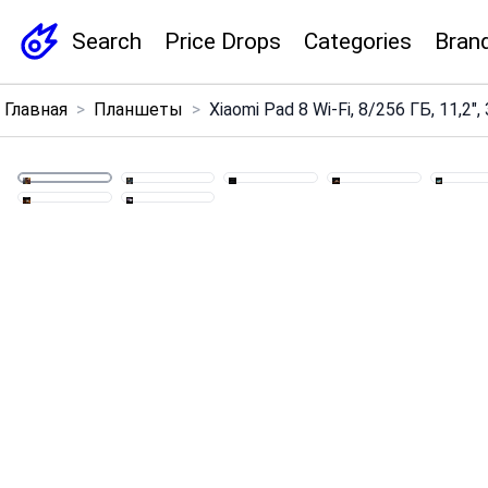
Search
Price Drops
Categories
Bran
×
Главная
>
Планшеты
>
Xiaomi Pad 8 Wi‑Fi, 8/256 ГБ, 11,2",
Menu
Home
Search
Price Drops
Categories
Brands
Global Price Tracker