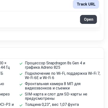
Track URL
Open
00 ×
Процессор Snapdragon 8s Gen 4 и
144 Гц
графика Adreno 825
ГБ
Подключение по Wi‑Fi, поддержка Wi‑Fi 7,
Wi‑Fi 6E и Wi‑Fi 6
ью
Фронтальная камера 8 МП для
видеозвонков и съемки
через
SIM-карта и слот для SD-карты не
предусмотрены
DCI-P3 и
Толщина 0,23", вес 1,07 фунта