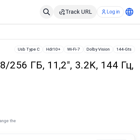
Track URL
Log in
Usb Type C
Hdr10+
Wi-Fi-7
Dolby Vision
144-Gts
8/256 ГБ, 11,2", 3.2K, 144 Гц,
hange the