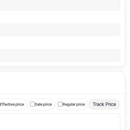
Track Price
Effective price
Sale price
Regular price