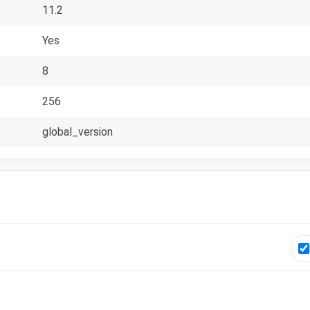
11.2
Yes
8
256
global_version