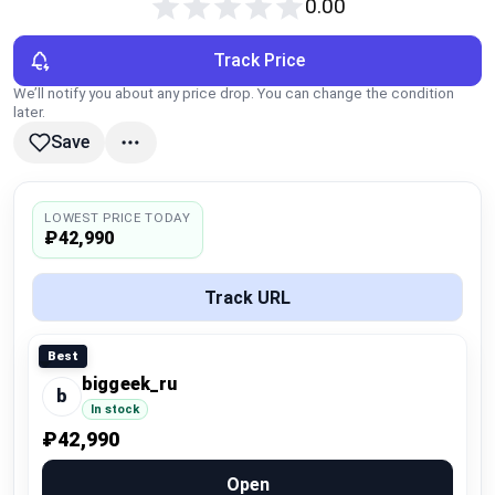
0.00
Global Price Tracker
Track Price
Blog
We’ll notify you about any price drop. You can change the condition
later.
Compare
Save
Plans & Pricing
LOWEST PRICE TODAY
₽42,990
Log in
Track URL
Best
biggeek_ru
b
In stock
₽42,990
Open