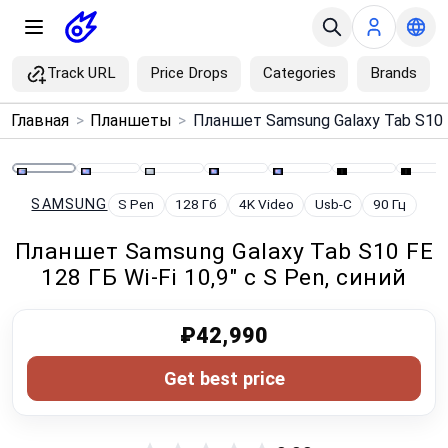
Track URL
Price Drops
Categories
Brands
×
Главная
>
Планшеты
>
Menu
Home
SAMSUNG
S Pen
128 Гб
4K Video
Usb-C
90 Гц
Планшет Samsung Galaxy Tab S10 FE
Search
128 ГБ Wi‑Fi 10,9" с S Pen, синий
Price Drops
₽42,990
Categories
Get best price
Brands