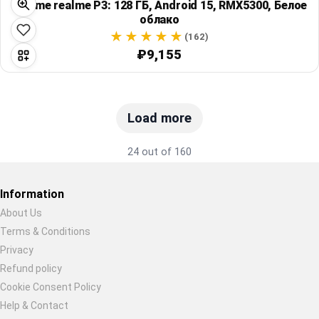
Realme realme P3: 128 ГБ, Android 15, RMX5300, Белое
облако
(162)
₽9,155
Load more
24 out of 160
Information
About Us
Terms & Conditions
Restore previous
Start new
Cancel
Privacy
Refund policy
Cookie Consent Policy
Help & Contact