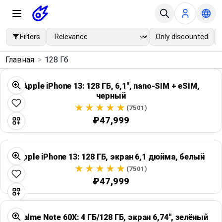
Filters
Only discounted
×
Главная
>
128 Гб
Menu
Apple iPhone 13: 128 ГБ, 6,1", nano-SIM + eSIM,
черный
Home
(7501)
₽47,999
Search
Price Drops
Apple iPhone 13: 128 ГБ, экран 6,1 дюйма, белый
(7501)
Categories
₽47,999
Brands
Realme Note 60X: 4 ГБ/128 ГБ, экран 6,74", зелёный