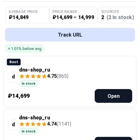
Global Price Tracker
AVERAGE PRICE
PRICE RANGE
SOURCES
₽14,849
₽14,699 – 14,999
2
(2 In stock)
Blog
Track URL
Compare
≈ 1.01% below avg
Plans & Pricing
Best
dns-shop_ru
4.75
(865)
Log in
d
In stock
₽14,699
Open
dns-shop_ru
4.74
(1141)
d
In stock