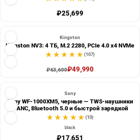
₽25,699
Kingston
Kingston NV3: 4 ТБ, M.2 2280, PCIe 4.0 x4 NVMe
(107)
₽49,990
₽63,600
Sony
Sony WF-1000XM5, черные — TWS-наушники
с ANC, Bluetooth 5.0 и быстрой зарядкой
(10)
black
₽17,651