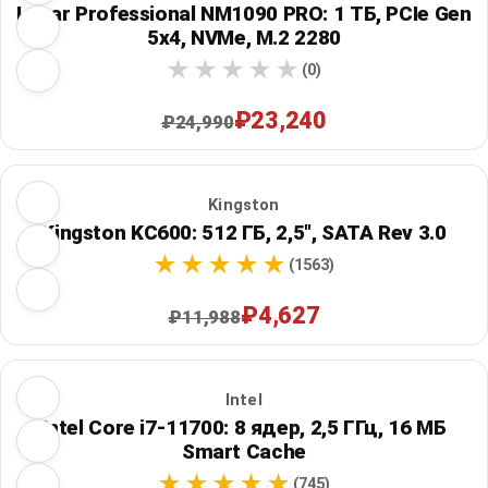
Lexar Professional NM1090 PRO: 1 ТБ, PCIe Gen
5x4, NVMe, M.2 2280
(0)
₽23,240
₽24,990
Kingston
Kingston KC600: 512 ГБ, 2,5", SATA Rev 3.0
(1563)
₽4,627
₽11,988
Intel
Intel Core i7-11700: 8 ядер, 2,5 ГГц, 16 МБ
Smart Cache
(745)