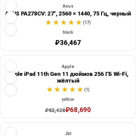
Asus
ASUS PA278CV: 27", 2560 × 1440, 75 Гц, черный
(17)
black
₽36,467
Apple
Apple iPad 11th Gen 11 дюймов 256 ГБ Wi‑Fi,
жёлтый
(1)
yellow
₽68,690
₽82,428
Jbl