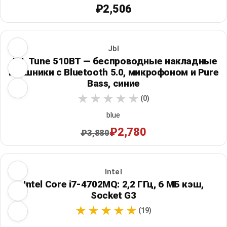
₽2,506
Jbl
JBL Tune 510BT — беспроводные накладные
наушники с Bluetooth 5.0, микрофоном и Pure
Bass, синие
(0)
blue
₽2,780
₽3,880
Intel
Intel Core i7-4702MQ: 2,2 ГГц, 6 МБ кэш,
Socket G3
(19)