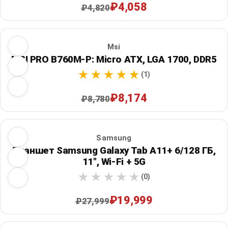
₽4,058
₽4,820
Msi
MSI PRO B760M-P: Micro ATX, LGA 1700, DDR5
(1)
₽8,174
₽8,780
Samsung
Планшет Samsung Galaxy Tab A11+ 6/128 ГБ,
11", Wi‑Fi + 5G
(0)
₽19,999
₽27,999