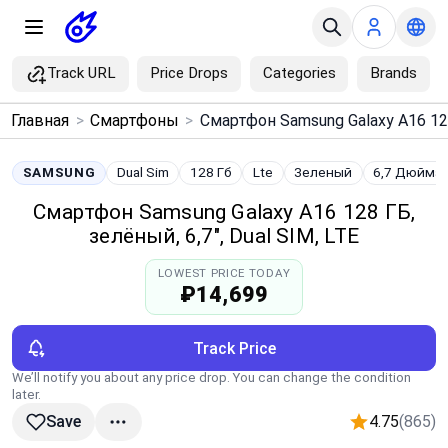
Track URL
Price Drops
Categories
Brands
×
Главная
>
Смартфоны
>
Menu
SAMSUNG
Dual Sim
128 Гб
Lte
Зеленый
6,7 Дюйма
Home
Смартфон Samsung Galaxy A16 128 ГБ,
зелёный, 6,7", Dual SIM, LTE
Search
LOWEST PRICE TODAY
₽14,699
Price Drops
Track Price
Categories
We’ll notify you about any price drop. You can change the condition
later.
Brands
4.75
(865)
Save