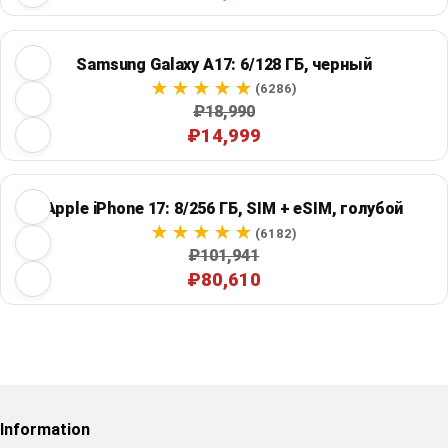
Samsung Galaxy A17: 6/128 ГБ, черный
(6286)
₽18,990
₽14,999
Apple iPhone 17: 8/256 ГБ, SIM + eSIM, голубой
(6182)
₽101,941
₽80,610
Restore previous
Start new
Cancel
Information