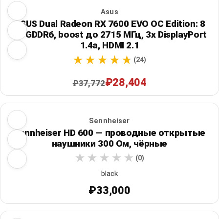
Asus
ASUS Dual Radeon RX 7600 EVO OC Edition: 8
ГБ GDDR6, boost до 2715 МГц, 3x DisplayPort
1.4a, HDMI 2.1
(24)
₽28,404
₽37,772
Sennheiser
Sennheiser HD 600 — проводные открытые
наушники 300 Ом, чёрные
(0)
black
₽33,000