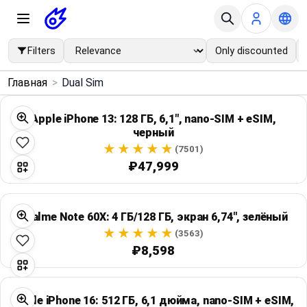
Filters
Only discounted
×
Главная
>
Dual Sim
Menu
Apple iPhone 13: 128 ГБ, 6,1", nano-SIM + eSIM,
черный
Home
(7501)
₽47,999
Search
Price Drops
Realme Note 60X: 4 ГБ/128 ГБ, экран 6,74", зелёный
(3563)
Categories
₽8,598
Brands
Apple iPhone 16: 512 ГБ, 6,1 дюйма, nano-SIM + eSIM,