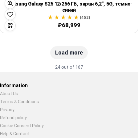
Samsung Galaxy S25 12/256 ГБ, экран 6,2", 5G, темно-
синий
(452)
₽68,999
Load more
24 out of 167
Information
About Us
Terms & Conditions
Restore previous
Start new
Cancel
Privacy
Refund policy
Cookie Consent Policy
Help & Contact