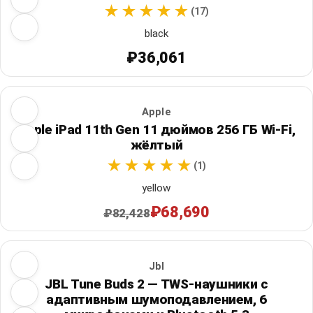
(17)
black
₽36,061
Apple
Apple iPad 11th Gen 11 дюймов 256 ГБ Wi‑Fi,
жёлтый
(1)
yellow
₽68,690
₽82,428
Jbl
JBL Tune Buds 2 — TWS-наушники с
адаптивным шумоподавлением, 6