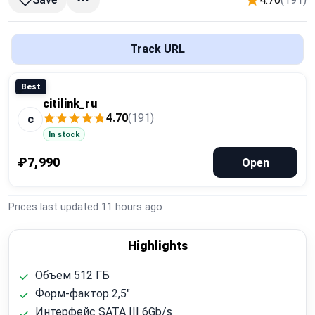
Global Price Tracker
Blog
Track URL
Compare
Best
citilink_ru
4.70
(191)
c
Plans & Pricing
In stock
₽7,990
Open
Log in
Prices last updated
11 hours ago
Highlights
Объем 512 ГБ
Форм-фактор 2,5"
Интерфейс SATA III 6Gb/s