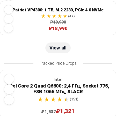
Patriot VP4300: 1 ТБ, M.2 2230, PCIe 4.0 NVMe
(42)
₽19,990
₽18,990
View all
Tracked Price Drops
Intel
Intel Core 2 Quad Q6600: 2,4 ГГц, Socket 775,
FSB 1066 МГц, SLACR
(151)
₽1,321
₽1,537