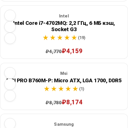
Intel
Intel Core i7-4702MQ: 2,2 ГГц, 6 МБ кэш,
Socket G3
(19)
₽4,159
₽4,770
Msi
MSI PRO B760M-P: Micro ATX, LGA 1700, DDR5
(1)
₽8,174
₽8,780
Samsung