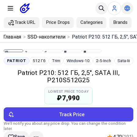
Track URL
Price Drops
Categories
Brands
×
Главная
>
SSD-накопители
>
Menu
Home
PATRIOT
512 Гб
Trim
Windows-10
2-5-Inch
Sata-Iii
Patriot P210: 512 ГБ, 2,5", SATA III,
Search
P210S512G25
LOWEST PRICE TODAY
Price Drops
₽7,990
Categories
Track Price
We’ll notify you about any price drop. You can change the condition
Brands
later.
4.70
(191)
Save