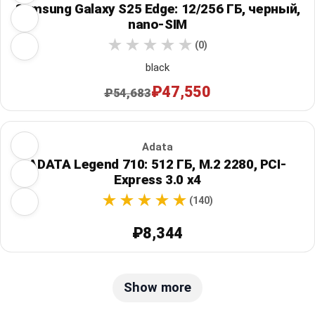
Samsung Galaxy S25 Edge: 12/256 ГБ, черный,
nano-SIM
(0)
black
₽47,550
₽54,683
Adata
ADATA Legend 710: 512 ГБ, M.2 2280, PCI-
Express 3.0 x4
(140)
₽8,344
Show more