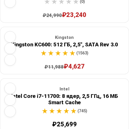
(0)
₽23,240
₽24,990
Kingston
Kingston KC600: 512 ГБ, 2,5", SATA Rev 3.0
(1563)
₽4,627
₽11,988
Intel
Intel Core i7-11700: 8 ядер, 2,5 ГГц, 16 МБ
Smart Cache
(745)
₽25,699