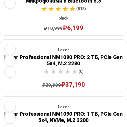
микрофонами и Bluetooth 5.3
(513)
black
₽6,199
₽10,999
Lexar
Lexar Professional NM1090 PRO: 2 ТБ, PCIe Gen
5x4, M.2 2280
(0)
₽37,190
₽39,990
Lexar
Lexar Professional NM1090 PRO: 1 ТБ, PCIe Gen
5x4, NVMe, M.2 2280