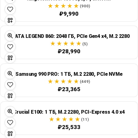
(900)
₽9,990
ADATA LEGEND 860: 2048 ГБ, PCIe Gen4 x4, M.2 2280
(5)
₽28,990
Samsung 990 PRO: 1 ТБ, M.2 2280, PCIe NVMe
(449)
₽23,365
Crucial E100: 1 ТБ, M.2 2280, PCI-Express 4.0 x4
(11)
₽25,533