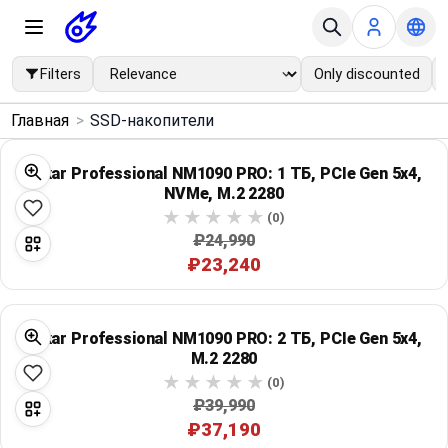
Filters
Only discounted
×
Главная
>
SSD-накопители
Menu
Lexar Professional NM1090 PRO: 1 ТБ, PCIe Gen 5x4,
NVMe, M.2 2280
Home
(0)
₽24,990
Search
₽23,240
Price Drops
Lexar Professional NM1090 PRO: 2 ТБ, PCIe Gen 5x4,
Categories
M.2 2280
(0)
₽39,990
Brands
₽37,190