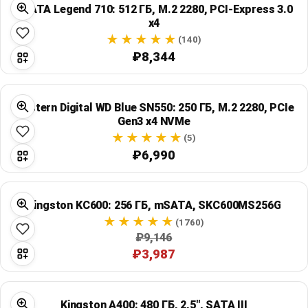
ADATA Legend 710: 512 ГБ, M.2 2280, PCI-Express 3.0
x4
(140)
₽8,344
Western Digital WD Blue SN550: 250 ГБ, M.2 2280, PCIe
Gen3 x4 NVMe
(5)
₽6,990
Kingston KC600: 256 ГБ, mSATA, SKC600MS256G
(1760)
₽9,146
₽3,987
Kingston A400: 480 ГБ, 2,5", SATA III