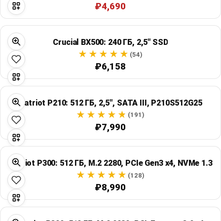
₽4,690
Crucial BX500: 240 ГБ, 2,5" SSD
(54)
₽6,158
Patriot P210: 512 ГБ, 2,5", SATA III, P210S512G25
(191)
₽7,990
Patriot P300: 512 ГБ, M.2 2280, PCIe Gen3 x4, NVMe 1.3
(128)
₽8,990