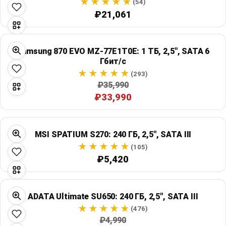
(54)
₽21,061
Samsung 870 EVO MZ-77E1T0E: 1 ТБ, 2,5", SATA 6
Гбит/с
(293)
₽35,990
₽33,990
MSI SPATIUM S270: 240 ГБ, 2,5", SATA III
(105)
₽5,420
ADATA Ultimate SU650: 240 ГБ, 2,5", SATA III
(476)
₽4,990