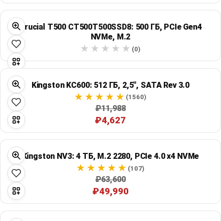
Global Price Tracker
Crucial T500 CT500T500SSD8: 500 ГБ, PCIe Gen4
Blog
NVMe, M.2
(0)
Compare
Kingston KC600: 512 ГБ, 2,5", SATA Rev 3.0
Plans & Pricing
(1560)
₽11,988
₽4,627
Log in
Kingston NV3: 4 ТБ, M.2 2280, PCIe 4.0 x4 NVMe
(107)
₽63,600
₽49,990