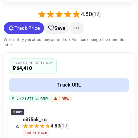
Global Price Tracker
4.80
(19)
Blog
Track Price
Save
Compare
We’ll notify you about any price drop. You can change the condition
later.
Plans & Pricing
LOWEST PRICE TODAY
₽64,410
Log in
Track URL
Save 21.57% vs RRP
▲ 1.35%
Best
citilink_ru
4.80
(19)
c
Out of stock