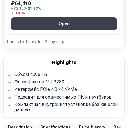
₽64,410
₽82,120
-21.57%
↑ 1.35%
Open
Prices last updated
3 days ago
Highlights
Объем 4096 ГБ
Форм-фактор M.2 2280
Интерфейс PCIe 4.0 x4 NVMe
Подходит для совместимых ПК и ноутбуков
Компактная внутренняя установка без кабелей
данных
Description
Specifications
Price history
Review