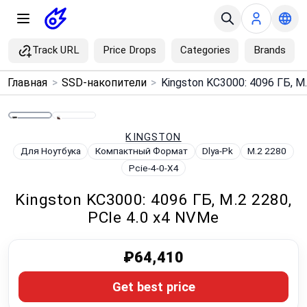
Track URL
Price Drops
Categories
Brands
×
Главная
>
SSD-накопители
>
Menu
Home
KINGSTON
Для Ноутбука
Компактный Формат
Dlya-Pk
M.2 2280
Pcie-4-0-X4
Search
Kingston KC3000: 4096 ГБ, M.2 2280,
Price Drops
PCIe 4.0 x4 NVMe
Categories
₽64,410
Brands
Get best price