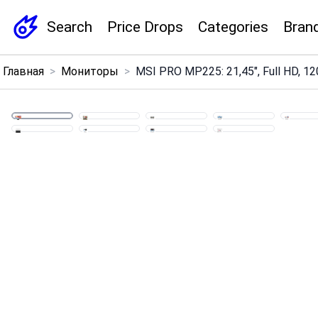
Search
Price Drops
Categories
Bran
×
Главная
>
Мониторы
>
MSI PRO MP225: 21,45", Full HD, 12
Menu
Home
Search
Price Drops
Categories
Brands
Global Price Tracker