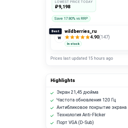
LOWEST PRICE TODAY
₽9,198
Save 17.80% vs RRP
wildberries_ru
Best
4.90
(147)
w
In stock
Prices last updated
15 hours ago
Highlights
Экран 21,45 дюйма
Частота обновления 120 Гц
Антибликовое покрытие экрана
Технология Anti-Flicker
Порт VGA (D-Sub)