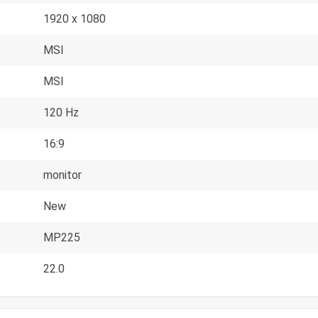
1920 x 1080
MSI
MSI
120 Hz
16:9
monitor
New
MP225
22.0