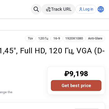
Track URL
Log in
Tüv
120 Гц
16-9
1920X1080
Anti-Glare
45", Full HD, 120 Гц, VGA (D-
₽9,198
Get best price
hange the