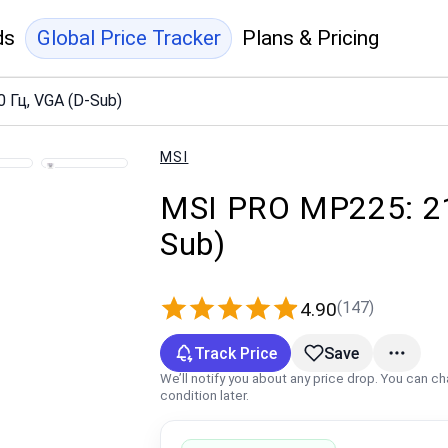
ds
Global Price Tracker
Plans & Pricing
0 Гц, VGA (D-Sub)
MSI
MSI PRO MP225: 21,
Sub)
(147)
4.90
Track Price
Save
We’ll notify you about any price drop. You can c
condition later.