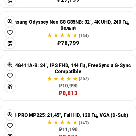
Samsung Odyssey Neo G8 G85NB: 32", 4K UHD, 240 Гц,
белый
(134)
₽78,799
LG 24G411A-B: 24", IPS FHD, 144 Гц, FreeSync и G-Sync
Compatible
(302)
₽10,990
₽8,813
MSI PRO MP225: 21,45", Full HD, 120 Гц, VGA (D-Sub)
(147)
₽11,190