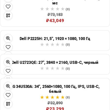
мс
Global Price Tracker
(0)
₽73,183
Blog
₽43,049
Compare
Dell P2225H: 21,5", 1920 × 1080, 100 Гц
(0)
Plans & Pricing
Log in
Dell U2723QE: 27", 3840 × 2160, USB-C, черный
(0)
LG 34U530A: 34", 2560×1080, 100 Гц, IPS, USB-C,
белый
(8)
₽32,890
₽23,299