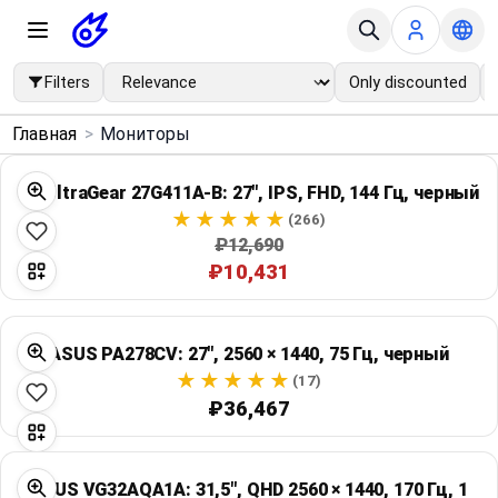
Filters
Only discounted
×
Главная
>
Мониторы
Menu
LG UltraGear 27G411A-B: 27", IPS, FHD, 144 Гц, черный
Home
(266)
₽12,690
₽10,431
Search
Price Drops
ASUS PA278CV: 27", 2560 × 1440, 75 Гц, черный
(17)
Categories
₽36,467
Brands
ASUS VG32AQA1A: 31,5", QHD 2560 × 1440, 170 Гц, 1