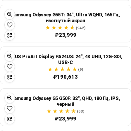
Samsung Odyssey G55T: 34", Ultra WQHD, 165 Гц,
изогнутый экран
(942)
₽23,999
ASUS ProArt Display PA24US: 24", 4K UHD, 12G-SDI,
USB-C
(9)
₽190,613
Samsung Odyssey G5 G50F: 32", QHD, 180 Гц, IPS,
черный
(53)
₽23,999