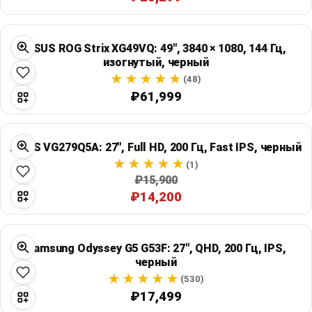
ASUS ROG Strix XG49VQ: 49", 3840 × 1080, 144 Гц,
изогнутый, черный
(48)
₽61,999
ASUS VG279Q5A: 27", Full HD, 200 Гц, Fast IPS, черный
(1)
₽15,900
₽14,200
Samsung Odyssey G5 G53F: 27", QHD, 200 Гц, IPS,
черный
(530)
₽17,499