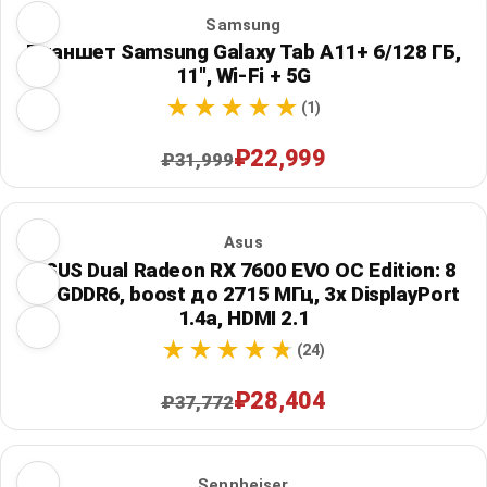
Samsung
Планшет Samsung Galaxy Tab A11+ 6/128 ГБ,
11", Wi‑Fi + 5G
(1)
₽22,999
₽31,999
Asus
ASUS Dual Radeon RX 7600 EVO OC Edition: 8
ГБ GDDR6, boost до 2715 МГц, 3x DisplayPort
1.4a, HDMI 2.1
(24)
₽28,404
₽37,772
Sennheiser