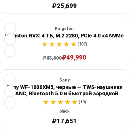
₽25,699
Kingston
Kingston NV3: 4 ТБ, M.2 2280, PCIe 4.0 x4 NVMe
(107)
₽49,990
₽63,600
Sony
Sony WF-1000XM5, черные — TWS-наушники
с ANC, Bluetooth 5.0 и быстрой зарядкой
(10)
black
₽17,651