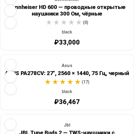
Sennheiser HD 600 — проводные открытые
наушники 300 Ом, чёрные
(0)
black
₽33,000
Asus
ASUS PA278CV: 27", 2560 × 1440, 75 Гц, черный
(17)
black
₽36,467
Jbl
JBL Tune Buds 2 — TWS-наушники с