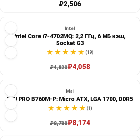
₽2,506
Intel
Intel Core i7-4702MQ: 2,2 ГГц, 6 МБ кэш,
Socket G3
(19)
₽4,058
₽4,820
Msi
MSI PRO B760M-P: Micro ATX, LGA 1700, DDR5
(1)
₽8,174
₽8,780