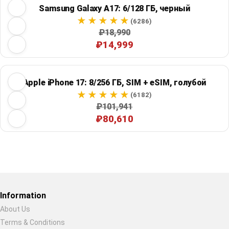
Samsung Galaxy A17: 6/128 ГБ, черный
(6286)
₽18,990
₽14,999
Apple iPhone 17: 8/256 ГБ, SIM + eSIM, голубой
(6182)
₽101,941
₽80,610
Restore previous
Start new
Cancel
Information
About Us
Terms & Conditions