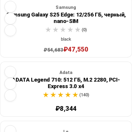
Samsung
Samsung Galaxy S25 Edge: 12/256 ГБ, черный,
nano-SIM
(0)
black
₽47,550
₽54,683
Adata
ADATA Legend 710: 512 ГБ, M.2 2280, PCI-
Express 3.0 x4
(140)
₽8,344
Lg