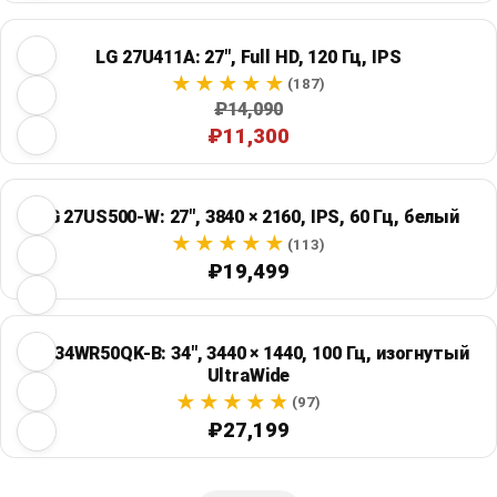
LG 27U411A: 27", Full HD, 120 Гц, IPS
(187)
₽14,090
₽11,300
LG 27US500-W: 27", 3840 × 2160, IPS, 60 Гц, белый
(113)
₽19,499
LG 34WR50QK-B: 34", 3440 × 1440, 100 Гц, изогнутый
UltraWide
(97)
₽27,199