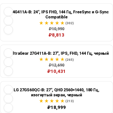
LG 24G411A-B: 24", IPS FHD, 144 Гц, FreeSync и G-Sync
Compatible
(302)
₽10,990
₽8,813
LG UltraGear 27G411A-B: 27", IPS, FHD, 144 Гц, черный
(265)
₽12,690
₽10,431
LG 27GS60QC-B: 27", QHD 2560×1440, 180 Гц,
изогнутый экран, черный
(213)
₽18,999