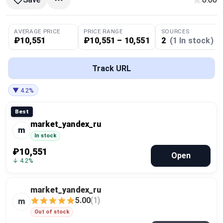
Global Price Tracker
AVERAGE PRICE
PRICE RANGE
SOURCES
Blog
₽10,551
₽10,551 – 10,551
2
(1 In stock)
Compare
Track URL
▼ 4.2%
Plans & Pricing
Best
Log in
market_yandex_ru
m
In stock
₽10,551
Open
↓ 4.2%
market_yandex_ru
5.00
(1)
m
Out of stock