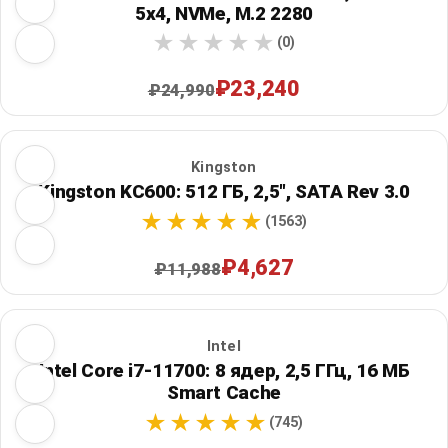
5x4, NVMe, M.2 2280
(0)
₽23,240
₽24,990
Kingston
Kingston KC600: 512 ГБ, 2,5", SATA Rev 3.0
(1563)
₽4,627
₽11,988
Intel
Intel Core i7-11700: 8 ядер, 2,5 ГГц, 16 МБ
Smart Cache
(745)