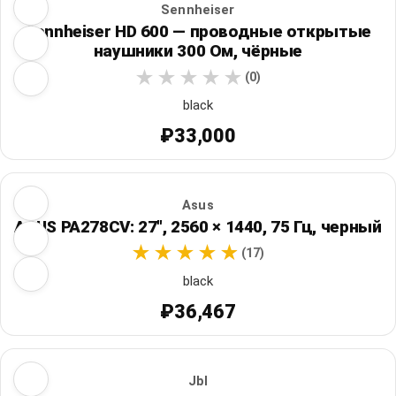
Sennheiser
Sennheiser HD 600 — проводные открытые
наушники 300 Ом, чёрные
(0)
black
₽33,000
Asus
ASUS PA278CV: 27", 2560 × 1440, 75 Гц, черный
(17)
black
₽36,467
Jbl