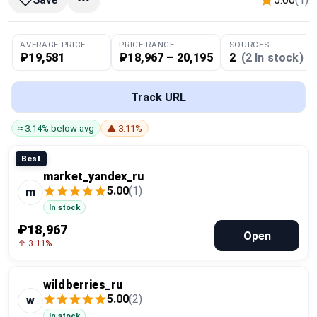
Global Price Tracker
AVERAGE PRICE
PRICE RANGE
SOURCES
Blog
₽19,581
₽18,967 – 20,195
2
(2 In stock)
Compare
Track URL
≈ 3.14% below avg
▲ 3.11%
Plans & Pricing
Best
Log in
market_yandex_ru
5.00
(1)
m
In stock
₽18,967
Open
↑ 3.11%
wildberries_ru
5.00
(2)
w
In stock