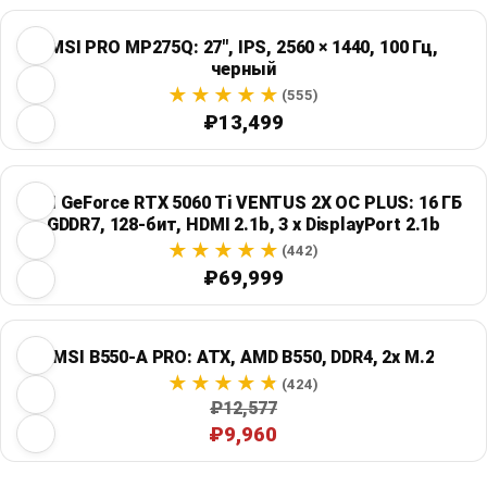
MSI PRO MP275Q: 27", IPS, 2560 × 1440, 100 Гц,
черный
(555)
₽13,499
MSI GeForce RTX 5060 Ti VENTUS 2X OC PLUS: 16 ГБ
GDDR7, 128-бит, HDMI 2.1b, 3 x DisplayPort 2.1b
(442)
₽69,999
MSI B550-A PRO: ATX, AMD B550, DDR4, 2x M.2
(424)
₽12,577
₽9,960