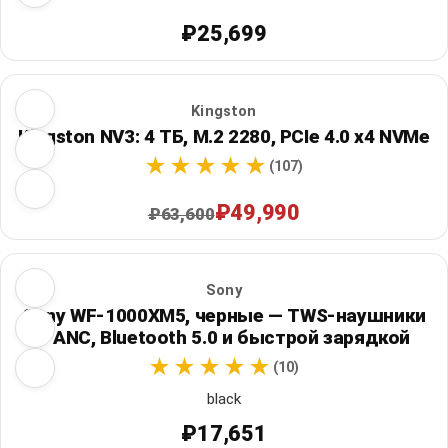
₽25,699
Kingston
Kingston NV3: 4 ТБ, M.2 2280, PCIe 4.0 x4 NVMe
(107)
₽49,990
₽63,600
Sony
Sony WF-1000XM5, черные — TWS-наушники
с ANC, Bluetooth 5.0 и быстрой зарядкой
(10)
black
₽17,651