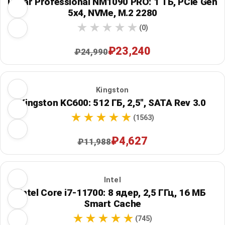
Lexar Professional NM1090 PRO: 1 ТБ, PCIe Gen
5x4, NVMe, M.2 2280
(0)
₽23,240
₽24,990
Kingston
Kingston KC600: 512 ГБ, 2,5", SATA Rev 3.0
(1563)
₽4,627
₽11,988
Intel
Intel Core i7-11700: 8 ядер, 2,5 ГГц, 16 МБ
Smart Cache
(745)