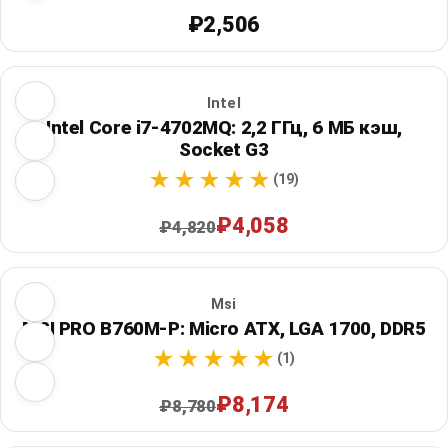
₽2,506
Intel
Intel Core i7-4702MQ: 2,2 ГГц, 6 МБ кэш,
Socket G3
(19)
₽4,058
₽4,820
Msi
MSI PRO B760M-P: Micro ATX, LGA 1700, DDR5
(1)
₽8,174
₽8,780