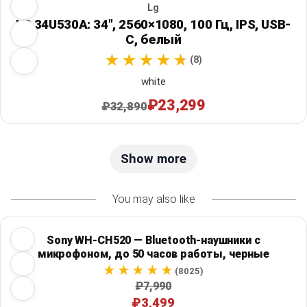
Lg
LG 34U530A: 34", 2560×1080, 100 Гц, IPS, USB-
C, белый
(8)
white
₽23,299
₽32,890
Show more
You may also like
Sony WH-CH520 — Bluetooth-наушники с
микрофоном, до 50 часов работы, черные
(8025)
₽7,990
₽3,499