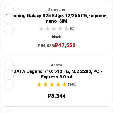
Samsung
Samsung Galaxy S25 Edge: 12/256 ГБ, черный,
nano-SIM
(0)
black
₽47,550
₽54,683
Adata
ADATA Legend 710: 512 ГБ, M.2 2280, PCI-
Express 3.0 x4
(140)
₽8,344