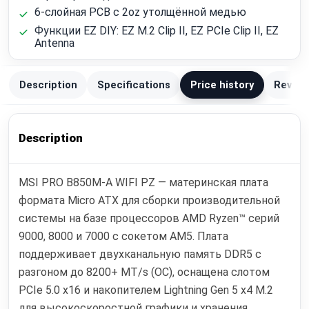
6-слойная PCB с 2oz утолщённой медью
Функции EZ DIY: EZ M.2 Clip II, EZ PCIe Clip II, EZ
Antenna
Description
Specifications
Price history
Review
Description
MSI PRO B850M-A WIFI PZ — материнская плата
формата Micro ATX для сборки производительной
системы на базе процессоров AMD Ryzen™ серий
9000, 8000 и 7000 с сокетом AM5. Плата
поддерживает двухканальную память DDR5 с
разгоном до 8200+ MT/s (OC), оснащена слотом
PCIe 5.0 x16 и накопителем Lightning Gen 5 x4 M.2
для высокоскоростной графики и хранения