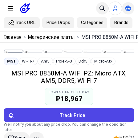
Track URL
Price Drops
Categories
Brands
×
Главная
>
Материнские платы
>
Menu
Home
MSI
Wi-Fi-7
Am5
Pcie-5-0
Ddr5
Micro-Atx
MSI PRO B850M-A WIFI PZ: Micro ATX,
Search
AM5, DDR5, Wi‑Fi 7
LOWEST PRICE TODAY
Price Drops
₽18,967
Categories
Track Price
We’ll notify you about any price drop. You can change the condition
Brands
later.
5.00
(1)
Save