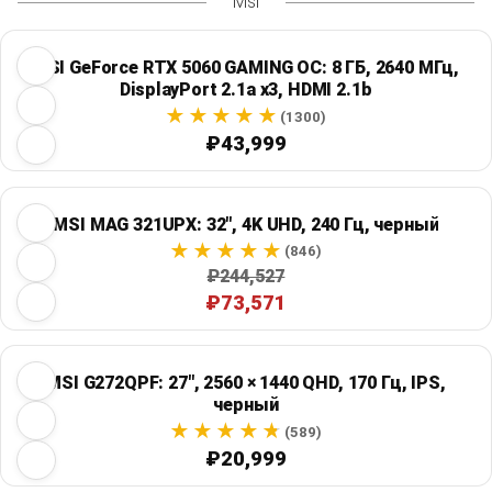
Msi
MSI GeForce RTX 5060 GAMING OC: 8 ГБ, 2640 МГц,
DisplayPort 2.1a x3, HDMI 2.1b
(1300)
₽43,999
MSI MAG 321UPX: 32", 4K UHD, 240 Гц, черный
(846)
₽244,527
₽73,571
MSI G272QPF: 27", 2560 × 1440 QHD, 170 Гц, IPS,
черный
(589)
₽20,999