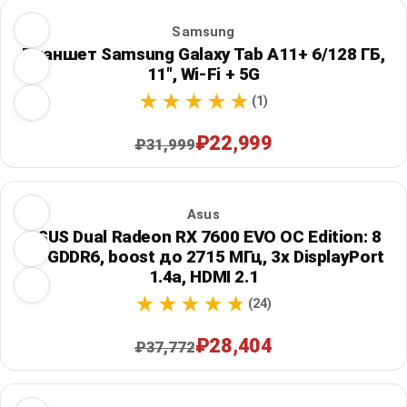
Samsung
Планшет Samsung Galaxy Tab A11+ 6/128 ГБ,
11", Wi‑Fi + 5G
(1)
₽22,999
₽31,999
Asus
ASUS Dual Radeon RX 7600 EVO OC Edition: 8
ГБ GDDR6, boost до 2715 МГц, 3x DisplayPort
1.4a, HDMI 2.1
(24)
₽28,404
₽37,772