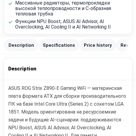
Массивные радиаторы, термопрокладки
высокой теплопроводности и C-образная
тепловая трубка
Функции NPU Boost, ASUS AI Advisor, AI
Overclocking, AI Cooling II и AI Networking II
Description
Specifications
Price history
Review
Description
ASUS ROG Strix Z890-E Gaming WiFi — материнская
плата формата ATX для сборки производительного
ПК на базе Intel Core Ultra (Series 2) с сокетом LGA
1851. Модель ориентирована на ресурсоемкие
задачи и будущие AI-сценарии: поддерживаются
NPU Boost, ASUS AI Advisor, AI Overclocking, AI
Cooling II и AI Networking II. Для памяти