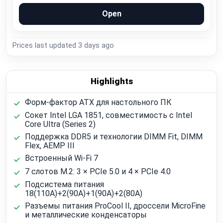
Open
Prices last updated
3 days ago
Highlights
Форм-фактор ATX для настольного ПК
Сокет Intel LGA 1851, совместимость с Intel
Core Ultra (Series 2)
Поддержка DDR5 и технологии DIMM Fit, DIMM
Flex, AEMP III
Встроенный Wi‑Fi 7
7 слотов M.2: 3 × PCIe 5.0 и 4 × PCIe 4.0
Подсистема питания
18(110A)+2(90A)+1(90A)+2(80A)
Разъемы питания ProCool II, дроссели MicroFine
и металлические конденсаторы