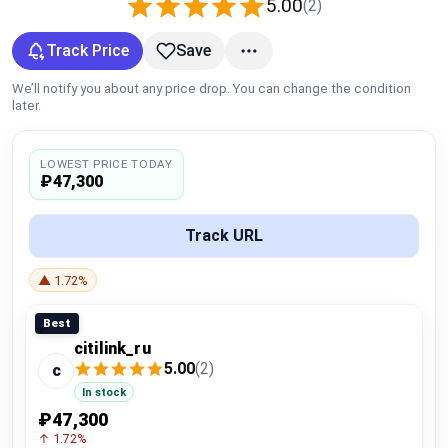
5.00
(2)
Global Price Tracker
Track Price
Save
Blog
We’ll notify you about any price drop. You can change the condition
later.
Compare
LOWEST PRICE TODAY
₽47,300
Plans & Pricing
Track URL
Log in
▲ 1.72%
Best
citilink_ru
5.00
(2)
c
In stock
₽47,300
↑ 1.72%