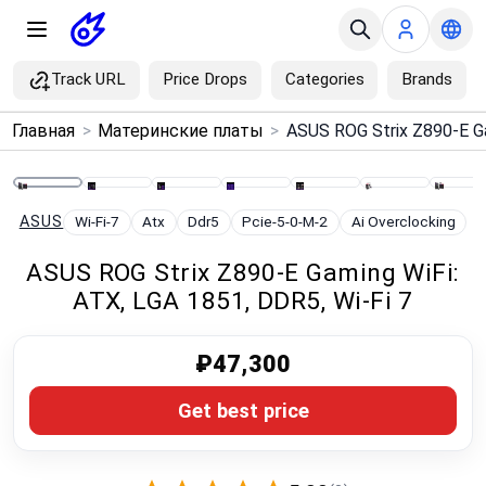
Track URL
Price Drops
Categories
Brands
×
Главная
>
Материнские платы
>
Menu
Home
ASUS
Wi-Fi-7
Atx
Ddr5
Pcie-5-0-M-2
Ai Overclocking
ASUS ROG Strix Z890-E Gaming WiFi:
Search
ATX, LGA 1851, DDR5, Wi‑Fi 7
Price Drops
₽47,300
Categories
Get best price
Brands