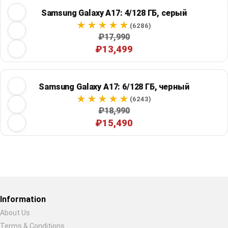
Samsung Galaxy A17: 4/128 ГБ, серый
(6286)
₽17,990
₽13,499
Samsung Galaxy A17: 6/128 ГБ, черный
(6243)
₽18,990
₽15,490
Restore previous
Start new
Cancel
Information
About Us
Terms & Conditions