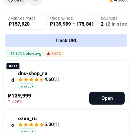
Global Price Tracker
AVERAGE PRICE
PRICE RANGE
SOURCES
Blog
₽157,920
₽139,999 – 175,841
2
(2 In stock)
Compare
Track URL
≈ 11.35% below avg
▲ 7.69%
Plans & Pricing
Best
Log in
dns-shop_ru
4.60
(3)
d
In stock
₽139,999
Open
↑ 7.69%
ozon_ru
5.00
(1)
o
In stock