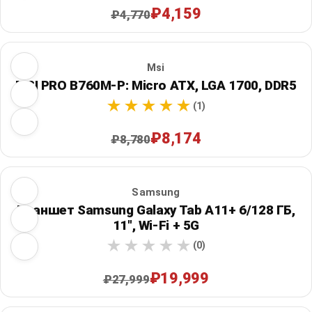
₽4,159
₽4,770
Msi
MSI PRO B760M-P: Micro ATX, LGA 1700, DDR5
(1)
₽8,174
₽8,780
Samsung
Планшет Samsung Galaxy Tab A11+ 6/128 ГБ,
11", Wi‑Fi + 5G
(0)
₽19,999
₽27,999