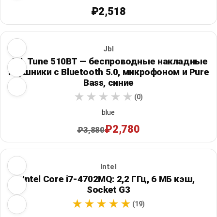
₽2,518
Jbl
JBL Tune 510BT — беспроводные накладные
наушники с Bluetooth 5.0, микрофоном и Pure
Bass, синие
(0)
blue
₽2,780
₽3,880
Intel
Intel Core i7-4702MQ: 2,2 ГГц, 6 МБ кэш,
Socket G3
(19)