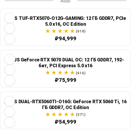
Asus
ASUS TUF-RTX5070-O12G-GAMING: 12 ГБ GDDR7, PCIe
5.0 x16, OC Edition
(618)
₽94,999
ASUS GeForce RTX 5070 DUAL OC: 12 ГБ GDDR7, 192-
бит, PCI Express 5.0 x16
(616)
₽75,999
ASUS DUAL-RTX5060TI-O16G: GeForce RTX 5060 Ti, 16
ГБ GDDR7, OC Edition
(371)
₽54,999