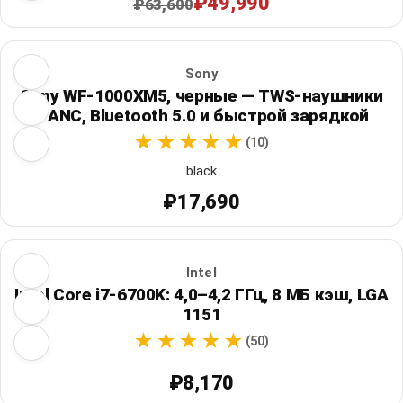
₽49,990
₽63,600
Sony
Sony WF-1000XM5, черные — TWS-наушники
с ANC, Bluetooth 5.0 и быстрой зарядкой
(10)
black
₽17,690
Intel
Intel Core i7-6700K: 4,0–4,2 ГГц, 8 МБ кэш, LGA
1151
(50)
₽8,170