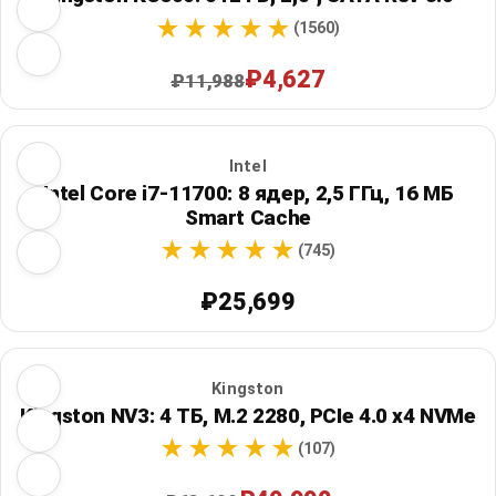
(1560)
₽4,627
₽11,988
Intel
Intel Core i7-11700: 8 ядер, 2,5 ГГц, 16 МБ
Smart Cache
(745)
₽25,699
Kingston
Kingston NV3: 4 ТБ, M.2 2280, PCIe 4.0 x4 NVMe
(107)