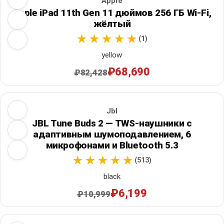
Apple
Apple iPad 11th Gen 11 дюймов 256 ГБ Wi‑Fi,
жёлтый
(1)
yellow
₽68,690
₽82,428
Jbl
JBL Tune Buds 2 — TWS-наушники с
адаптивным шумоподавлением, 6
микрофонами и Bluetooth 5.3
(513)
black
₽6,199
₽10,999