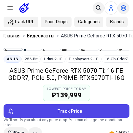
Track URL
Price Drops
Categories
Brands
×
Главная
>
Видеокарты
>
Menu
Home
ASUS
256-Bit
Hdmi-2-1B
Displayport-2-1B
16-Gb-Gddr7
ASUS Prime GeForce RTX 5070 Ti: 16 ГБ
Search
GDDR7, PCIe 5.0, PRIME-RTX5070TI-16G
LOWEST PRICE TODAY
Price Drops
₽139,999
Categories
Track Price
We’ll notify you about any price drop. You can change the condition
Brands
later.
4.60
(3)
Save