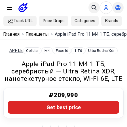
Track URL
Price Drops
Categories
Brands
×
Главная
>
Планшеты
>
Menu
APPLE
Cellular
M4
Face Id
1 Тб
Ultra Retina Xdr
Home
Apple iPad Pro 11 M4 1 ТБ,
серебристый — Ultra Retina XDR,
Search
нанотекстурное стекло, Wi‑Fi 6E, LTE
Price Drops
₽209,990
Categories
Get best price
Brands