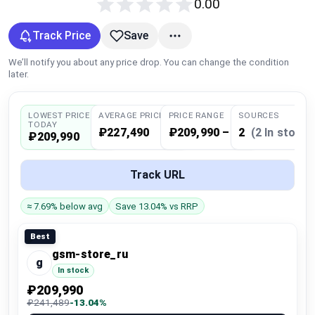
0.00
Global Price Tracker
Track Price
Save
Blog
We’ll notify you about any price drop. You can change the condition
later.
Compare
LOWEST PRICE
AVERAGE PRICE
PRICE RANGE
SOURCES
TODAY
₽227,490
₽209,990 – 244,990
2
(2 In stock)
Plans & Pricing
₽209,990
Log in
Track URL
≈ 7.69% below avg
Save 13.04% vs RRP
Best
gsm-store_ru
g
In stock
₽209,990
₽241,489
-13.04%