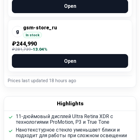
Open
gsm-store_ru
g
In stock
₽244,990
₽281,739
-13.04%
Open
Prices last updated
18 hours ago
Highlights
11-дюймовый дисплей Ultra Retina XDR с
технологиями ProMotion, P3 и True Tone
Нанотекстурное стекло уменьшает блики и
подходит для работы при сложном освещении