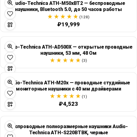
Audio-Technica ATH-M50xBT2 — беспроводные
Global Price Tracker
наушники, Bluetooth 5.0, до 50 часов работы
(128)
Blog
₽19,999
Compare
Audio-Technica ATH-AD500X — открытые проводные
наушники, 53 мм, 48 Ом
Plans & Pricing
(3)
Log in
Audio-Technica ATH-M20x — проводные студийные
мониторные наушники с 40 мм драйверами
(1)
₽4,523
Беспроводные полноразмерные наушники Audio-
Technica ATH-S220BTBK, черные