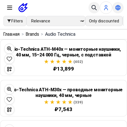
Filters
Only discounted
×
Главная
>
Brands
>
Audio Technica
Menu
Audio-Technica ATH-M40x — мониторные наушники,
40 мм, 15–24 000 Гц, черные, с подставкой
Home
(402)
₽13,899
Search
Price Drops
Audio-Technica ATH-M30x — проводные мониторные
наушники, 40 мм, черные
Categories
(339)
₽7,543
Brands