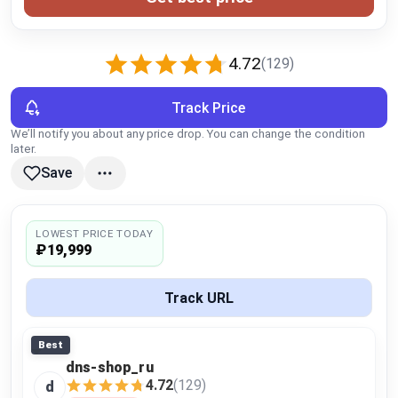
Global Price Tracker
Blog
4.72
(129)
Compare
Track Price
We’ll notify you about any price drop. You can change the condition
later.
Plans & Pricing
Save
Log in
LOWEST PRICE TODAY
₽19,999
Track URL
Best
dns-shop_ru
4.72
(129)
d