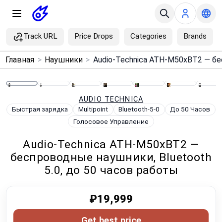
Track URL
Price Drops
Categories
Brands
×
Главная
>
Наушники
>
Menu
Home
AUDIO TECHNICA
Быстрая зарядка
Multipoint
Bluetooth-5-0
До 50 Часов
Голосовое Управление
Search
Audio-Technica ATH-M50xBT2 —
Price Drops
беспроводные наушники, Bluetooth
5.0, до 50 часов работы
Categories
₽19,999
Brands
Get best price