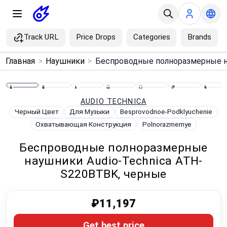
Track URL
Price Drops
Categories
Brands
×
Главная
>
Наушники
>
Menu
Home
AUDIO TECHNICA
Черный Цвет
Для Музыки
Besprovodnoe-Podklyuchenie
Охватывающая Конструкция
Polnorazmernye
Search
Беспроводные полноразмерные
Price Drops
наушники Audio-Technica ATH-
S220BTBK, черные
Categories
₽11,197
Brands
Get best price