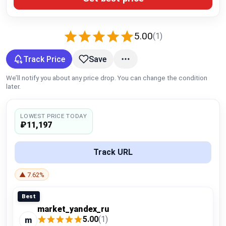
Global Price Tracker
Blog
5.00
(1)
Track Price
Save
Compare
We’ll notify you about any price drop. You can change the condition
later.
Plans & Pricing
LOWEST PRICE TODAY
Log in
₽11,197
Track URL
▲ 7.62%
Best
market_yandex_ru
5.00
(1)
m