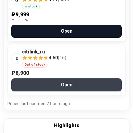
In stock
₽9,999
↑ 11.11%
Open
citilink_ru
4.60
(16)
c
Out of stock
₽8,900
Open
Prices last updated
2 hours ago
Highlights