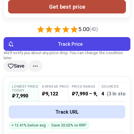
Global Price Tracker
Get best price
Blog
5.00
(42)
Compare
Track Price
We’ll notify you about any price drop. You can change the condition
Plans & Pricing
later.
Save
Log in
LOWEST PRICE
AVERAGE PRICE
PRICE RANGE
SOURCES
TODAY
₽9,122
₽7,990 – 9,999
4
(3 In stock)
₽7,990
Track URL
≈ 12.41% below avg
Save 20.02% vs RRP