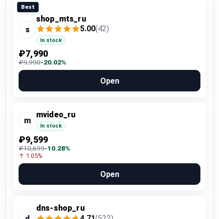
Best
shop_mts_ru
5.00
(42)
s
In stock
₽7,990
₽9,990
-20.02%
Open
mvideo_ru
m
In stock
₽9,599
₽10,699
-10.28%
↑ 1.05%
Open
dns-shop_ru
4.71
(532)
d