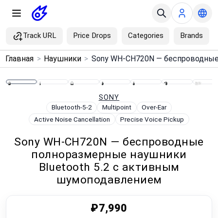
Track URL
Price Drops
Categories
Brands
×
Главная
>
Наушники
>
Menu
Home
SONY
Bluetooth-5-2
Multipoint
Over-Ear
Active Noise Cancellation
Precise Voice Pickup
Search
Sony WH-CH720N — беспроводные
Price Drops
полноразмерные наушники
Bluetooth 5.2 с активным
Categories
шумоподавлением
Brands
₽7,990