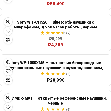
₽55,490
Sony WH-CH520 — Bluetooth-наушники с
микрофоном, до 50 часов работы, черные
(7)
₽5,099
₽4,389
Sony WF-1000XM5 — полностью беспроводные
внутриканальные наушники с шумоподавлением,
серебристые
(6)
₽20,990
Sony MDR-MV1 — открытые референсные наушники,
черные
(5)