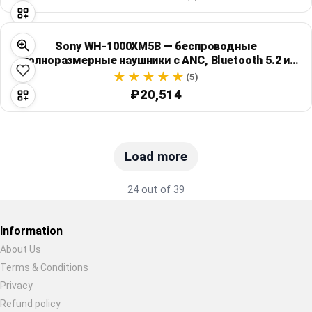
Sony WH-1000XM5B — беспроводные
полноразмерные наушники с ANC, Bluetooth 5.2 и
автономностью до 30 часов
(5)
₽20,514
Load more
24 out of 39
Information
About Us
Terms & Conditions
Restore previous
Start new
Cancel
Privacy
Refund policy