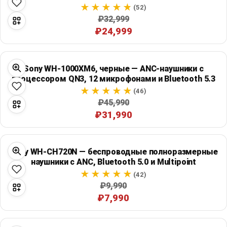
(52)
₽32,999
₽24,999
Sony WH-1000XM6, черные — ANC-наушники с
процессором QN3, 12 микрофонами и Bluetooth 5.3
(46)
₽45,990
₽31,990
Sony WH-CH720N — беспроводные полноразмерные
наушники с ANC, Bluetooth 5.0 и Multipoint
(42)
₽9,990
₽7,990