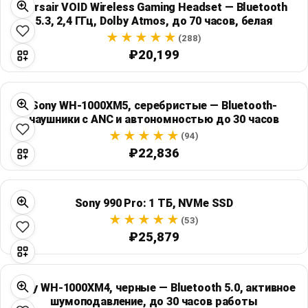
Corsair VOID Wireless Gaming Headset — Bluetooth
Global Price Tracker
5.3, 2,4 ГГц, Dolby Atmos, до 70 часов, белая
(288)
Blog
₽20,199
Compare
Sony WH-1000XM5, серебристые — Bluetooth-
наушники с ANC и автономностью до 30 часов
Plans & Pricing
(94)
₽22,836
Log in
Sony 990 Pro: 1 ТБ, NVMe SSD
(53)
₽25,879
Sony WH-1000XM4, черные — Bluetooth 5.0, активное
шумоподавление, до 30 часов работы