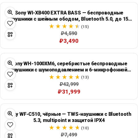
Sony WI-XB400 EXTRA BASS — беспроводные
наушники с шейным ободом, Bluetooth 5.0, до 15
часов
(15)
₽4,590
₽3,490
Sony WH-1000XM6, серебристые беспроводные
наушники с шумоподавлением и 6-микрофонной
системой
(13)
₽42,999
₽31,999
Sony WF-C510, чёрные — TWS-наушники с Bluetooth
5.3, multipoint и защитой IPX4
(10)
₽7,499