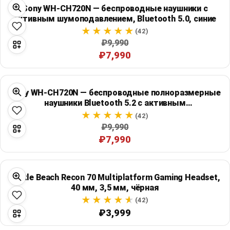
Sony WH-CH720N — беспроводные наушники с
активным шумоподавлением, Bluetooth 5.0, синие
(42)
₽9,990
₽7,990
Sony WH-CH720N — беспроводные полноразмерные
наушники Bluetooth 5.2 с активным
шумоподавлением
(42)
₽9,990
₽7,990
Turtle Beach Recon 70 Multiplatform Gaming Headset,
40 мм, 3,5 мм, чёрная
(42)
₽3,999