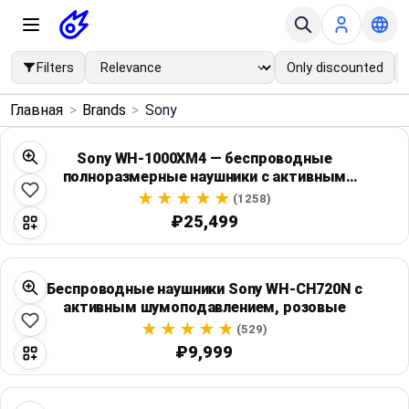
Filters
Only discounted
×
Главная
>
Brands
>
Sony
Menu
Sony WH-1000XM4 — беспроводные
полноразмерные наушники с активным
Home
шумоподавлением, синие
(1258)
₽25,499
Search
Price Drops
Беспроводные наушники Sony WH-CH720N с
активным шумоподавлением, розовые
Categories
(529)
₽9,999
Brands