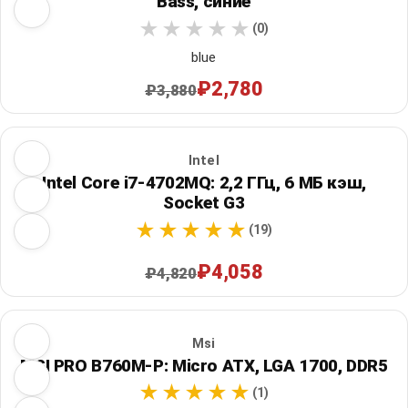
Bass, синие
(0)
blue
₽2,780
₽3,880
Intel
Intel Core i7-4702MQ: 2,2 ГГц, 6 МБ кэш,
Socket G3
(19)
₽4,058
₽4,820
Msi
MSI PRO B760M-P: Micro ATX, LGA 1700, DDR5
(1)