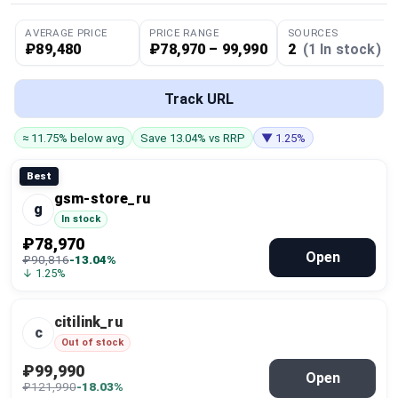
Global Price Tracker
AVERAGE PRICE
PRICE RANGE
SOURCES
₽89,480
₽78,970 – 99,990
2
(1 In stock)
Blog
Track URL
Compare
≈ 11.75% below avg
Save 13.04% vs RRP
▼ 1.25%
Plans & Pricing
Best
gsm-store_ru
g
Log in
In stock
₽78,970
Open
₽90,816
-13.04%
↓ 1.25%
citilink_ru
c
Out of stock
₽99,990
Open
₽121,990
-18.03%