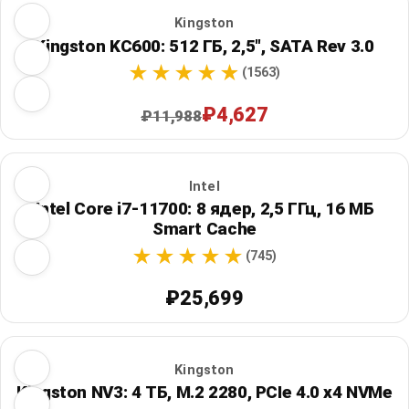
Kingston
Kingston KC600: 512 ГБ, 2,5", SATA Rev 3.0
(1563)
₽4,627
₽11,988
Intel
Intel Core i7-11700: 8 ядер, 2,5 ГГц, 16 МБ
Smart Cache
(745)
₽25,699
Kingston
Kingston NV3: 4 ТБ, M.2 2280, PCIe 4.0 x4 NVMe