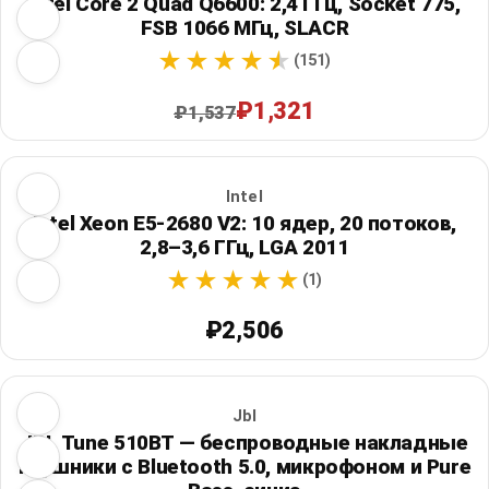
Intel Core 2 Quad Q6600: 2,4 ГГц, Socket 775,
FSB 1066 МГц, SLACR
(151)
₽1,321
₽1,537
Intel
Intel Xeon E5-2680 V2: 10 ядер, 20 потоков,
2,8–3,6 ГГц, LGA 2011
(1)
₽2,506
Jbl
JBL Tune 510BT — беспроводные накладные
наушники с Bluetooth 5.0, микрофоном и Pure