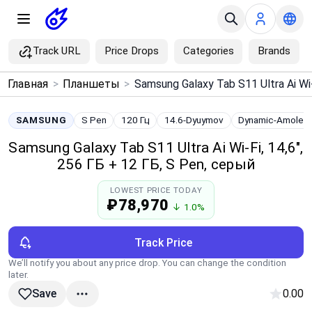
Track URL
Price Drops
Categories
Brands
×
Главная
>
Планшеты
>
Menu
SAMSUNG
S Pen
120 Гц
14.6-Dyuymov
Dynamic-Amoled
Home
Samsung Galaxy Tab S11 Ultra Ai Wi‑Fi, 14,6",
256 ГБ + 12 ГБ, S Pen, серый
Search
LOWEST PRICE TODAY
₽78,970
↓ 1.0%
Price Drops
Track Price
Categories
We’ll notify you about any price drop. You can change the condition
later.
Brands
0.00
Save