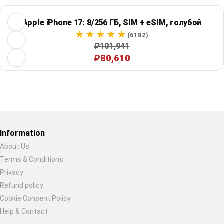
Apple iPhone 17: 8/256 ГБ, SIM + eSIM, голубой
(6182)
₽101,941
₽80,610
Restore previous
Start new
Cancel
Information
About Us
Terms & Conditions
Privacy
Refund policy
Cookie Consent Policy
Help & Contact