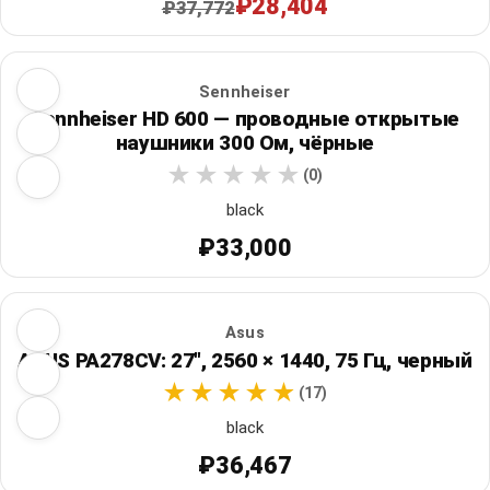
₽28,404
₽37,772
Sennheiser
Sennheiser HD 600 — проводные открытые
наушники 300 Ом, чёрные
(0)
black
₽33,000
Asus
ASUS PA278CV: 27", 2560 × 1440, 75 Гц, черный
(17)
black
₽36,467