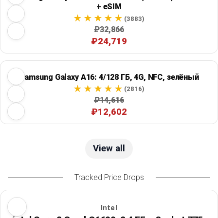
+ eSIM
(3883)
₽32,866
₽24,719
Samsung Galaxy A16: 4/128 ГБ, 4G, NFC, зелёный
(2816)
₽14,616
₽12,602
View all
Tracked Price Drops
Intel