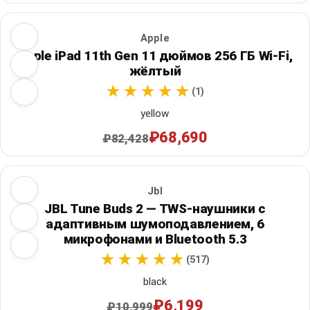
Apple
Apple iPad 11th Gen 11 дюймов 256 ГБ Wi‑Fi,
жёлтый
(1)
yellow
₽68,690
₽82,428
Jbl
JBL Tune Buds 2 — TWS-наушники с
адаптивным шумоподавлением, 6
микрофонами и Bluetooth 5.3
(517)
black
₽6,199
₽10,999