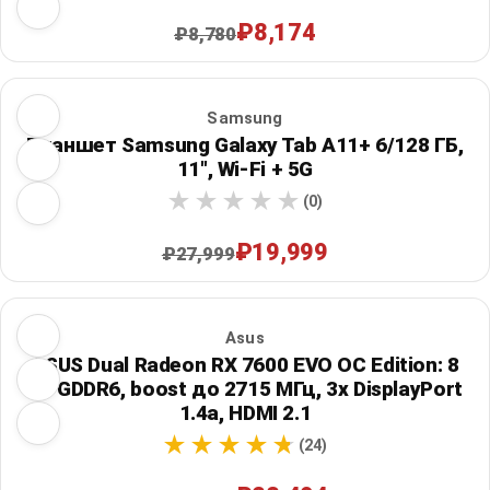
₽8,174
₽8,780
Samsung
Планшет Samsung Galaxy Tab A11+ 6/128 ГБ,
11", Wi‑Fi + 5G
(0)
₽19,999
₽27,999
Asus
ASUS Dual Radeon RX 7600 EVO OC Edition: 8
ГБ GDDR6, boost до 2715 МГц, 3x DisplayPort
1.4a, HDMI 2.1
(24)