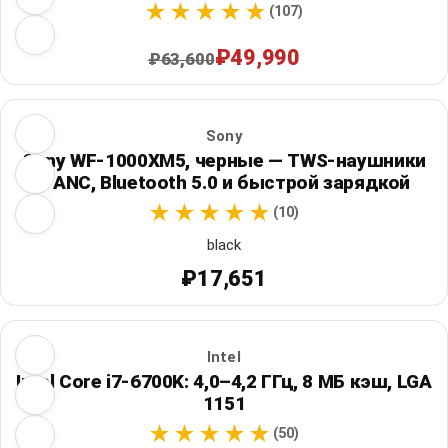
(107)
₽49,990
₽63,600
Sony
Sony WF-1000XM5, черные — TWS-наушники
с ANC, Bluetooth 5.0 и быстрой зарядкой
(10)
black
₽17,651
Intel
Intel Core i7-6700K: 4,0–4,2 ГГц, 8 МБ кэш, LGA
1151
(50)