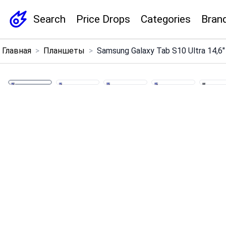
Search
Price Drops
Categories
Bran
×
Главная
>
Планшеты
>
Samsung Galaxy Tab S10 Ultra 14,6
Menu
Home
Search
Price Drops
Categories
Brands
Global Price Tracker