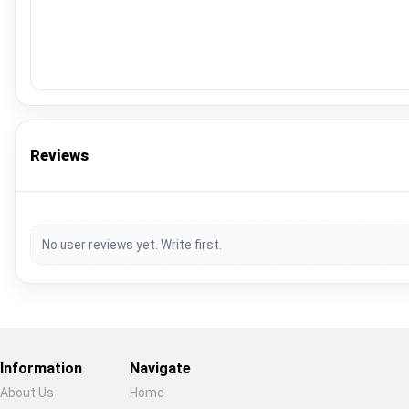
Reviews
No user reviews yet. Write first.
Information
Navigate
About Us
Home