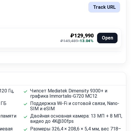
Track URL
₽129,990
Open
₽149,489
-13.04%
120 Гц,
Чипсет Mediatek Dimensity 9300+ и
графика Immortalis-G720 MC12
 ГБ
Поддержка Wi‑Fi и сотовой связи, Nano-
SIM и eSIM
 памяти
Двойная основная камера: 13 МП + 8 МП,
видео до 4K@30fps
ниевая
Размеры 326,4 × 208,6 × 5,4 мм, вес 718–