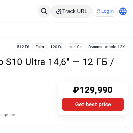
Track URL
Log in
512 Гб
Esim
120 Гц
Hdr10+
Dynamic-Amoled-2X
 S10 Ultra 14,6" — 12 ГБ /
₽129,990
Get best price
hange the