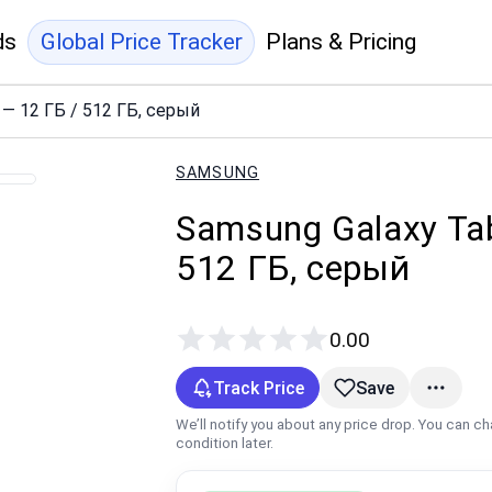
ds
Global Price Tracker
Plans & Pricing
" — 12 ГБ / 512 ГБ, серый
SAMSUNG
Samsung Galaxy Tab
512 ГБ, серый
0.00
Track Price
Save
We’ll notify you about any price drop. You can c
condition later.