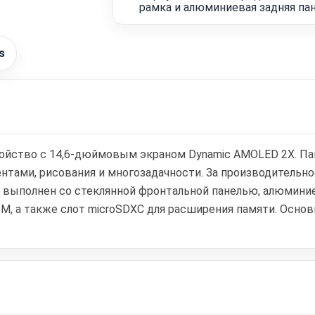
рамка и алюминиевая задняя па
s
ройство с 14,6-дюймовым экраном Dynamic AMOLED 2X. Пан
тами, рисования и многозадачности. За производительност
с выполнен со стеклянной фронтальной панелью, алюмини
SIM, а также слот microSDXC для расширения памяти. Осно