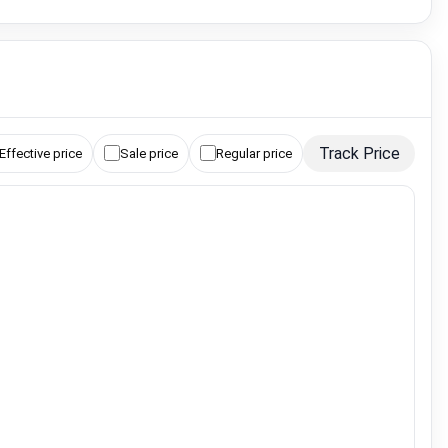
Track Price
Effective price
Sale price
Regular price