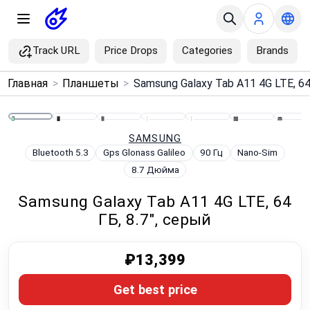
Track URL
Price Drops
Categories
Brands
×
Главная
>
Планшеты
>
Menu
Home
SAMSUNG
Bluetooth 5.3
Gps Glonass Galileo
90 Гц
Nano-Sim
8.7 Дюйма
Search
Samsung Galaxy Tab A11 4G LTE, 64
Price Drops
ГБ, 8.7", серый
Categories
₽13,399
Brands
Get best price