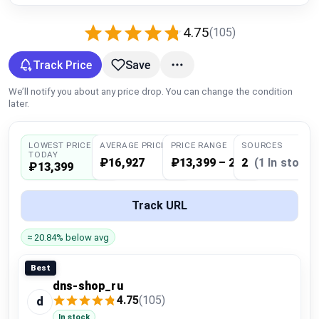
Global Price Tracker
4.75
(105)
Blog
Track Price
Save
Compare
We’ll notify you about any price drop. You can change the condition
later.
Plans & Pricing
LOWEST PRICE
AVERAGE PRICE
PRICE RANGE
SOURCES
TODAY
₽16,927
₽13,399 – 20,455
2
(1 In stock)
₽13,399
Log in
Track URL
≈ 20.84% below avg
Best
dns-shop_ru
4.75
(105)
d
In stock