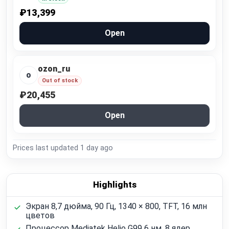
₽13,399
Open
ozon_ru
o
Out of stock
₽20,455
Open
Prices last updated
1 day ago
Highlights
Экран 8,7 дюйма, 90 Гц, 1340 × 800, TFT, 16 млн
цветов
Процессор Mediatek Helio G99 6 нм, 8 ядер,