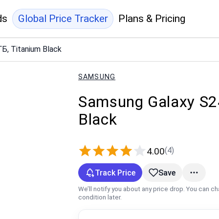
ds
Global Price Tracker
Plans & Pricing
Б, Titanium Black
SAMSUNG
Samsung Galaxy S24
Black
(4)
4.00
Track Price
Save
We’ll notify you about any price drop. You can c
condition later.