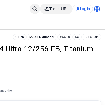
Track URL
Log in
S Pen
AMOLED дисплей
256 Гб
5G
12 Гб Ram
 Ultra 12/256 ГБ, Titanium
hange the