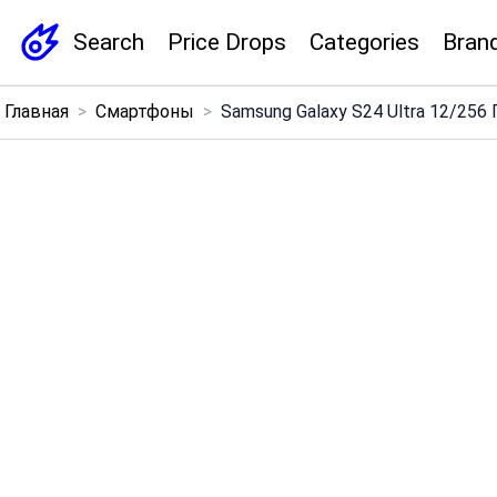
Search
Price Drops
Categories
Bran
×
Главная
>
Смартфоны
>
Samsung Galaxy S24 Ultra 12/256 Г
Menu
Home
Search
Price Drops
Categories
Brands
Global Price Tracker