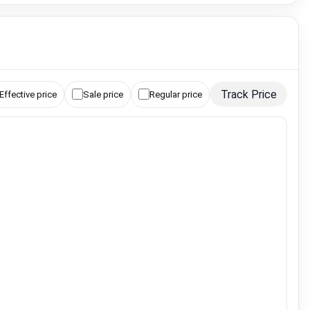
Track Price
Effective price
Sale price
Regular price