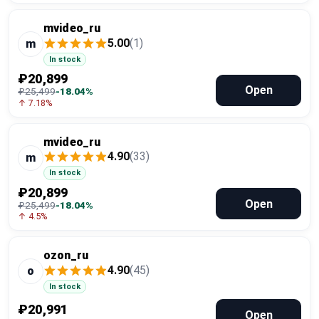
mvideo_ru
5.00
(1)
m
In stock
₽20,899
Open
₽25,499
-18.04%
↑ 7.18%
mvideo_ru
4.90
(33)
m
In stock
₽20,899
Open
₽25,499
-18.04%
↑ 4.5%
ozon_ru
4.90
(45)
o
In stock
₽20,991
Open