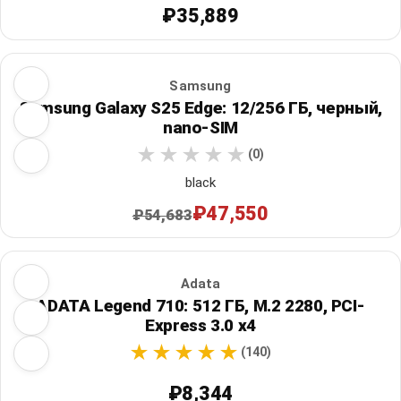
₽35,889
Samsung
Samsung Galaxy S25 Edge: 12/256 ГБ, черный,
nano-SIM
(0)
black
₽47,550
₽54,683
Adata
ADATA Legend 710: 512 ГБ, M.2 2280, PCI-
Express 3.0 x4
(140)
₽8,344