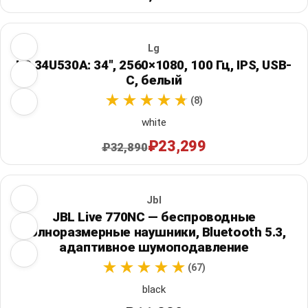
Lg
LG 34U530A: 34", 2560×1080, 100 Гц, IPS, USB-
C, белый
(8)
white
₽23,299
₽32,890
Jbl
JBL Live 770NC — беспроводные
полноразмерные наушники, Bluetooth 5.3,
адаптивное шумоподавление
(67)
black