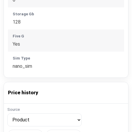
Storage Gb
128
Five G
Yes
Sim Type
nano_sim
Price history
Source