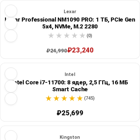
Lexar
Lexar Professional NM1090 PRO: 1 ТБ, PCIe Gen
5x4, NVMe, M.2 2280
(0)
₽23,240
₽24,990
Intel
Intel Core i7-11700: 8 ядер, 2,5 ГГц, 16 МБ
Smart Cache
(745)
₽25,699
Kingston