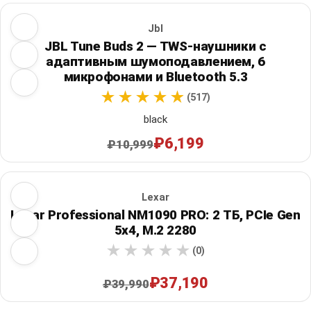
Jbl
JBL Tune Buds 2 — TWS-наушники с
адаптивным шумоподавлением, 6
микрофонами и Bluetooth 5.3
(517)
black
₽6,199
₽10,999
Lexar
Lexar Professional NM1090 PRO: 2 ТБ, PCIe Gen
5x4, M.2 2280
(0)
₽37,190
₽39,990