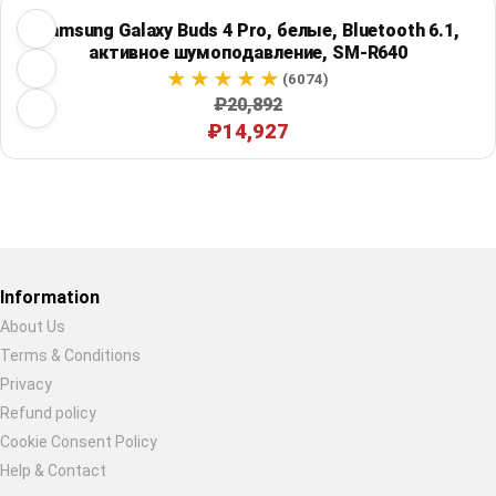
Samsung Galaxy Buds 4 Pro, белые, Bluetooth 6.1,
активное шумоподавление, SM-R640
(6074)
₽20,892
₽14,927
Restore previous
Start new
Cancel
Information
About Us
Terms & Conditions
Privacy
Refund policy
Cookie Consent Policy
Help & Contact