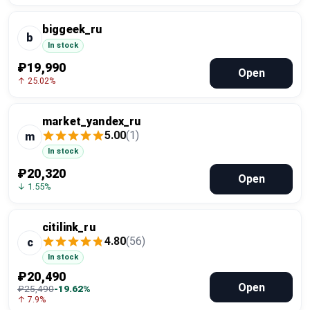
biggeek_ru
b
In stock
₽19,990
Open
↑ 25.02%
market_yandex_ru
5.00
(1)
m
In stock
₽20,320
Open
↓ 1.55%
citilink_ru
4.80
(56)
c
In stock
₽20,490
Open
₽25,490
-19.62%
↑ 7.9%