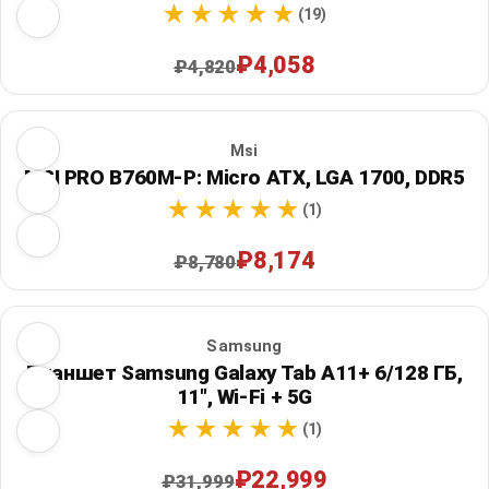
(19)
₽4,058
₽4,820
Msi
MSI PRO B760M-P: Micro ATX, LGA 1700, DDR5
(1)
₽8,174
₽8,780
Samsung
Планшет Samsung Galaxy Tab A11+ 6/128 ГБ,
11", Wi‑Fi + 5G
(1)
₽22,999
₽31,999