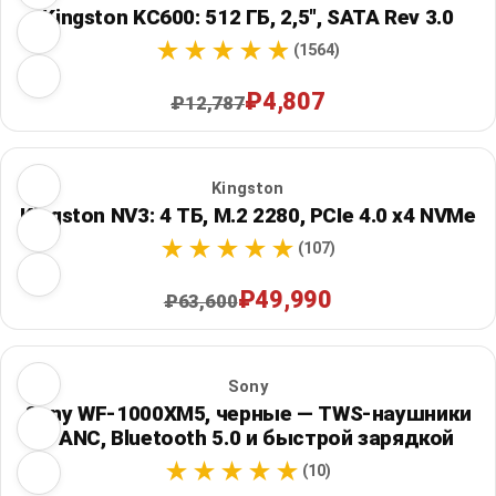
Kingston KC600: 512 ГБ, 2,5", SATA Rev 3.0
(1564)
₽4,807
₽12,787
Kingston
Kingston NV3: 4 ТБ, M.2 2280, PCIe 4.0 x4 NVMe
(107)
₽49,990
₽63,600
Sony
Sony WF-1000XM5, черные — TWS-наушники
с ANC, Bluetooth 5.0 и быстрой зарядкой
(10)