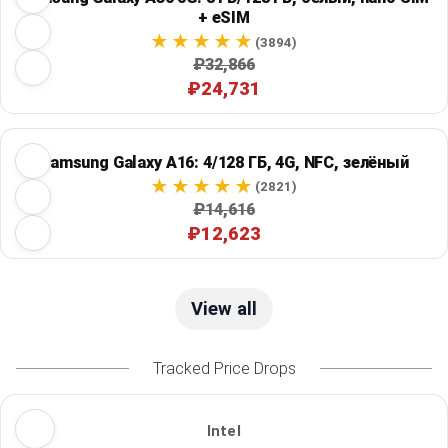
+ eSIM
(3894)
₽32,866
₽24,731
Samsung Galaxy A16: 4/128 ГБ, 4G, NFC, зелёный
(2821)
₽14,616
₽12,623
View all
Tracked Price Drops
Intel