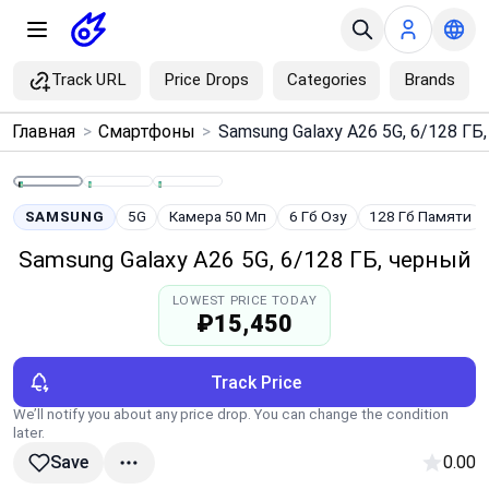
Track URL
Price Drops
Categories
Brands
×
Главная
>
Смартфоны
>
Menu
Home
SAMSUNG
5G
Камера 50 Мп
6 Гб Озу
128 Гб Памяти
Samsung Galaxy A26 5G, 6/128 ГБ, черный
Search
LOWEST PRICE TODAY
₽15,450
Price Drops
Track Price
Categories
We’ll notify you about any price drop. You can change the condition
later.
Brands
0.00
Save