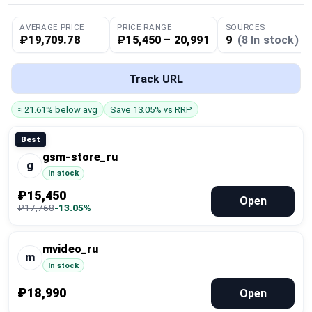
Global Price Tracker
AVERAGE PRICE
PRICE RANGE
SOURCES
₽19,709.78
₽15,450 – 20,991
9
(8 In stock)
Blog
Track URL
Compare
≈ 21.61% below avg
Save 13.05% vs RRP
Plans & Pricing
Best
gsm-store_ru
g
Log in
In stock
₽15,450
Open
₽17,768
-13.05%
mvideo_ru
m
In stock
₽18,990
Open