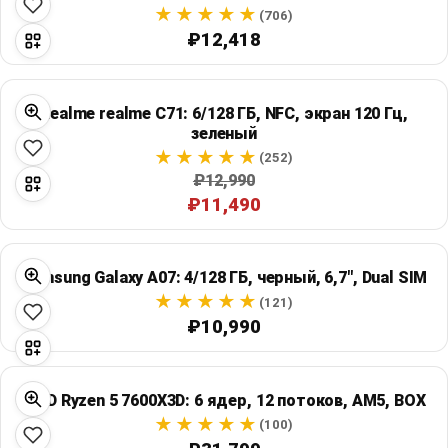
Global Price Tracker
(706)
₽12,418
Blog
Realme realme C71: 6/128 ГБ, NFC, экран 120 Гц,
Compare
зеленый
(252)
₽12,990
Plans & Pricing
₽11,490
Log in
Samsung Galaxy A07: 4/128 ГБ, черный, 6,7", Dual SIM
(121)
₽10,990
AMD Ryzen 5 7600X3D: 6 ядер, 12 потоков, AM5, BOX
(100)