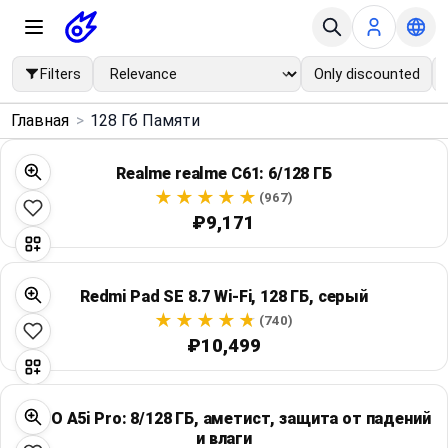
Filters
Only discounted
×
Главная
>
128 Гб Памяти
Menu
Realme realme C61: 6/128 ГБ
Home
(967)
₽9,171
Search
Redmi Pad SE 8.7 Wi‑Fi, 128 ГБ, серый
Price Drops
(740)
₽10,499
Categories
Brands
OPPO A5i Pro: 8/128 ГБ, аметист, защита от падений
и влаги