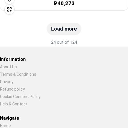
₽40,273
Load more
24 out of 124
Information
About Us
Terms & Conditions
Restore previous
Start new
Cancel
Privacy
Refund policy
Cookie Consent Policy
Help & Contact
Navigate
Home