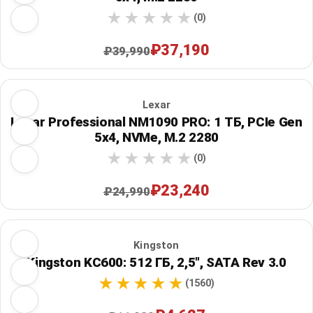
(0)
₽37,190
₽39,990
Lexar
Lexar Professional NM1090 PRO: 1 ТБ, PCIe Gen
5x4, NVMe, M.2 2280
(0)
₽23,240
₽24,990
Kingston
Kingston KC600: 512 ГБ, 2,5", SATA Rev 3.0
(1560)