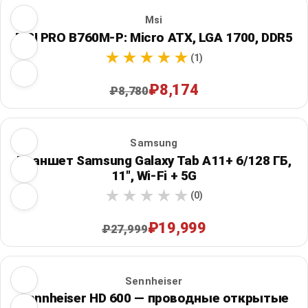
Msi
MSI PRO B760M-P: Micro ATX, LGA 1700, DDR5
(1)
₽8,174
₽8,780
Samsung
Планшет Samsung Galaxy Tab A11+ 6/128 ГБ,
11", Wi‑Fi + 5G
(0)
₽19,999
₽27,999
Sennheiser
Sennheiser HD 600 — проводные открытые