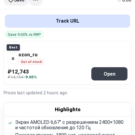
Global Price Tracker
Blog
Track URL
Save 9.65% vs RRP
Compare
Best
ozon_ru
Plans & Pricing
o
Out of stock
₽12,743
Log in
Open
₽14,104
-9.65%
Prices last updated
2 hours ago
Highlights
Экран AMOLED 6,67" с разрешением 2400×1080
и частотой обновления до 120 Гц