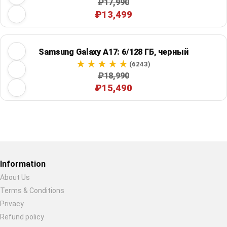
₽17,990
₽13,499
Samsung Galaxy A17: 6/128 ГБ, черный
(6243)
₽18,990
₽15,490
Restore previous
Start new
Cancel
Information
About Us
Terms & Conditions
Privacy
Refund policy