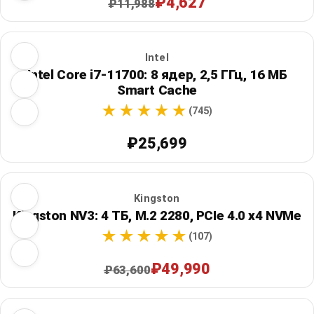
₽4,627
₽11,988
Intel
Intel Core i7-11700: 8 ядер, 2,5 ГГц, 16 МБ
Smart Cache
(745)
₽25,699
Kingston
Kingston NV3: 4 ТБ, M.2 2280, PCIe 4.0 x4 NVMe
(107)
₽49,990
₽63,600