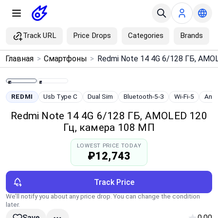
Track URL
Price Drops
Categories
Brands
×
Главная
>
Смартфоны
>
Menu
Home
REDMI
Usb Type C
Dual Sim
Bluetooth-5-3
Wi-Fi-5
Andr
Redmi Note 14 4G 6/128 ГБ, AMOLED 120
Search
Гц, камера 108 МП
LOWEST PRICE TODAY
Price Drops
₽12,743
Categories
Track Price
We’ll notify you about any price drop. You can change the condition
Brands
later.
0.00
Save