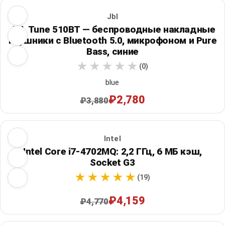
Jbl
JBL Tune 510BT — беспроводные накладные
наушники с Bluetooth 5.0, микрофоном и Pure
Bass, синие
(0)
blue
₽2,780
₽3,880
Intel
Intel Core i7-4702MQ: 2,2 ГГц, 6 МБ кэш,
Socket G3
(19)
₽4,159
₽4,770