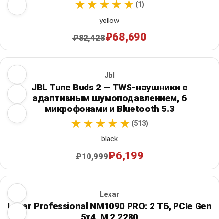
(1)
yellow
₽68,690
₽82,428
Jbl
JBL Tune Buds 2 — TWS-наушники с
адаптивным шумоподавлением, 6
микрофонами и Bluetooth 5.3
(513)
black
₽6,199
₽10,999
Lexar
Lexar Professional NM1090 PRO: 2 ТБ, PCIe Gen
5x4, M.2 2280