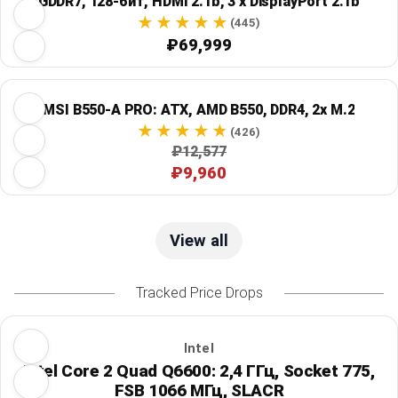
GDDR7, 128-бит, HDMI 2.1b, 3 x DisplayPort 2.1b
(445)
₽69,999
MSI B550-A PRO: ATX, AMD B550, DDR4, 2x M.2
(426)
₽12,577
₽9,960
View all
Tracked Price Drops
Intel
Intel Core 2 Quad Q6600: 2,4 ГГц, Socket 775,
FSB 1066 МГц, SLACR