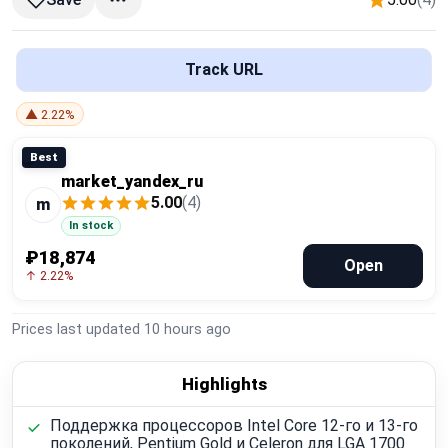
Global Price Tracker
Blog
Track URL
▲ 2.22%
Compare
Best
market_yandex_ru
Plans & Pricing
5.00
(4)
m
In stock
Log in
₽18,874
Open
↑ 2.22%
Prices last updated
10 hours ago
Highlights
Поддержка процессоров Intel Core 12-го и 13-го
поколений, Pentium Gold и Celeron для LGA 1700