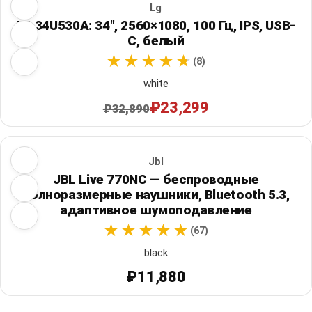
Lg
LG 34U530A: 34", 2560×1080, 100 Гц, IPS, USB-
C, белый
(8)
white
₽23,299
₽32,890
Jbl
JBL Live 770NC — беспроводные
полноразмерные наушники, Bluetooth 5.3,
адаптивное шумоподавление
(67)
black
₽11,880