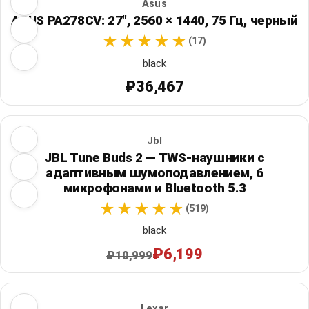
Asus
ASUS PA278CV: 27", 2560 × 1440, 75 Гц, черный
(17)
black
₽36,467
Jbl
JBL Tune Buds 2 — TWS-наушники с
адаптивным шумоподавлением, 6
микрофонами и Bluetooth 5.3
(519)
black
₽6,199
₽10,999
Lexar