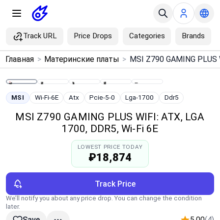
Track URL
Price Drops
Categories
Brands
×
Главная
>
Материнские платы
>
Menu
Home
MSI
Wi-Fi-6E
Atx
Pcie-5-0
Lga-1700
Ddr5
MSI Z790 GAMING PLUS WIFI: ATX, LGA
Search
1700, DDR5, Wi‑Fi 6E
LOWEST PRICE TODAY
Price Drops
₽18,874
Categories
Track Price
We’ll notify you about any price drop. You can change the condition
Brands
later.
5.00
(4)
Save