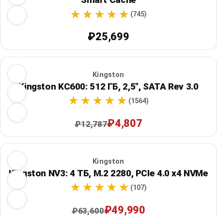
(745)
₽25,699
Kingston
Kingston KC600: 512 ГБ, 2,5", SATA Rev 3.0
(1564)
₽4,807
₽12,787
Kingston
Kingston NV3: 4 ТБ, M.2 2280, PCIe 4.0 x4 NVMe
(107)
₽49,990
₽63,600