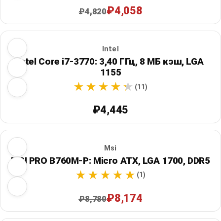
₽4,058
₽4,820
Intel
Intel Core i7-3770: 3,40 ГГц, 8 МБ кэш, LGA
1155
(11)
₽4,445
Msi
MSI PRO B760M-P: Micro ATX, LGA 1700, DDR5
(1)
₽8,174
₽8,780