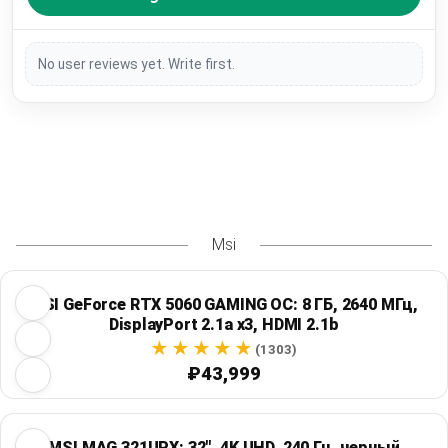
No user reviews yet. Write first.
Msi
MSI GeForce RTX 5060 GAMING OC: 8 ГБ, 2640 МГц,
DisplayPort 2.1a x3, HDMI 2.1b
(1303)
₽43,999
MSI MAG 321UPX: 32", 4K UHD, 240 Гц, черный