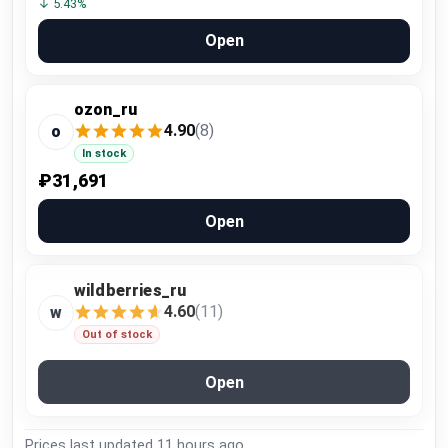
↓ 5.43%
Open
ozon_ru
4.90
(8)
o
In stock
₽31,691
Open
wildberries_ru
4.60
(11)
w
Out of stock
Open
Prices last updated
11 hours ago