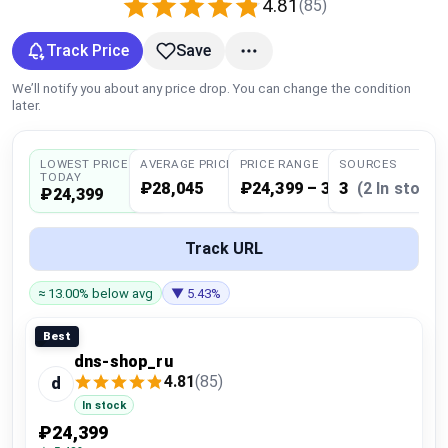
4.81
(85)
Global Price Tracker
Track Price
Save
Blog
We’ll notify you about any price drop. You can change the condition
later.
Compare
LOWEST PRICE
AVERAGE PRICE
PRICE RANGE
SOURCES
TODAY
₽28,045
₽24,399 – 31,691
3
(2 In stock)
Plans & Pricing
₽24,399
Log in
Track URL
≈ 13.00% below avg
▼ 5.43%
Best
dns-shop_ru
4.81
(85)
d
In stock
₽24,399