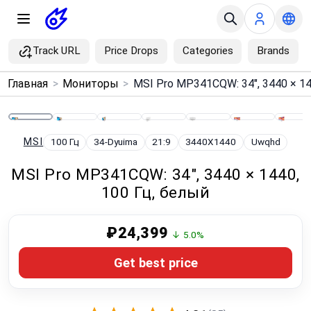
Track URL
Price Drops
Categories
Brands
×
Главная
>
Мониторы
>
Menu
Home
MSI
100 Гц
34-Dyuima
21:9
3440X1440
Uwqhd
MSI Pro MP341CQW: 34", 3440 × 1440,
Search
100 Гц, белый
Price Drops
₽24,399
↓ 5.0%
Categories
Get best price
Brands