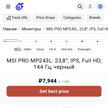
Track URL
Price Drops
Categories
Brands
×
Главная
>
Мониторы
>
Menu
Home
MSI
Hdmi
Vesa
16-9
144-Gts
Freesync
MSI PRO MP243L: 23,8", IPS, Full HD,
Search
144 Гц, черный
Price Drops
₽7,944
↓ 1.0%
Categories
Get best price
Brands