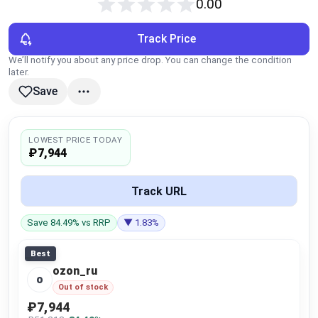
0.00
Global Price Tracker
Track Price
Blog
We’ll notify you about any price drop. You can change the condition
later.
Compare
Save
Plans & Pricing
LOWEST PRICE TODAY
₽7,944
Log in
Track URL
Save 84.49% vs RRP
▼ 1.83%
Best
ozon_ru
o
Out of stock
₽7,944