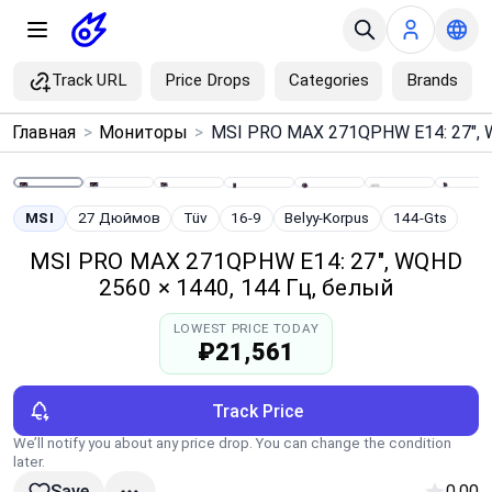
Track URL
Price Drops
Categories
Brands
×
Главная
>
Мониторы
>
Menu
Home
MSI
27 Дюймов
Tüv
16-9
Belyy-Korpus
144-Gts
MSI PRO MAX 271QPHW E14: 27", WQHD
Search
2560 × 1440, 144 Гц, белый
LOWEST PRICE TODAY
Price Drops
₽21,561
Categories
Track Price
We’ll notify you about any price drop. You can change the condition
Brands
later.
0.00
Save