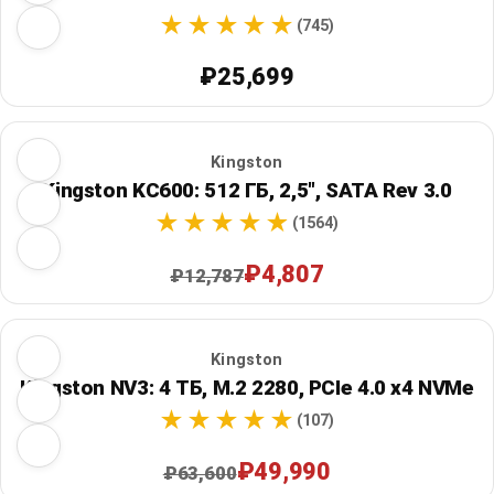
(745)
₽25,699
Kingston
Kingston KC600: 512 ГБ, 2,5", SATA Rev 3.0
(1564)
₽4,807
₽12,787
Kingston
Kingston NV3: 4 ТБ, M.2 2280, PCIe 4.0 x4 NVMe
(107)
₽49,990
₽63,600