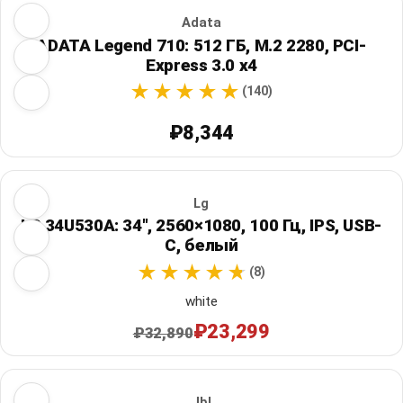
Adata
ADATA Legend 710: 512 ГБ, M.2 2280, PCI-
Express 3.0 x4
(140)
₽8,344
Lg
LG 34U530A: 34", 2560×1080, 100 Гц, IPS, USB-
C, белый
(8)
white
₽23,299
₽32,890
Jbl