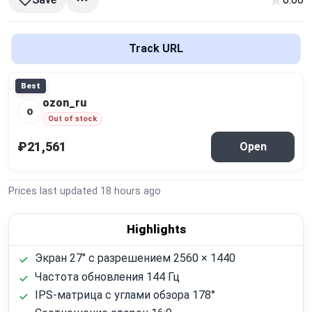
Global Price Tracker
Blog
Track URL
Compare
Best
ozon_ru
o
Out of stock
Plans & Pricing
₽21,561
Open
Log in
Prices last updated
18 hours ago
Highlights
Экран 27" с разрешением 2560 × 1440
Частота обновления 144 Гц
IPS-матрица с углами обзора 178°