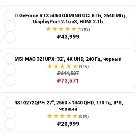
MSI GeForce RTX 5060 GAMING OC: 8 ГБ, 2640 МГц,
DisplayPort 2.1a x3, HDMI 2.1b
(1303)
₽43,999
MSI MAG 321UPX: 32", 4K UHD, 240 Гц, черный
(846)
₽244,527
₽73,571
MSI G272QPF: 27", 2560 × 1440 QHD, 170 Гц, IPS,
черный
(589)
₽20,999