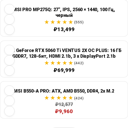
MSI PRO MP275Q: 27", IPS, 2560 × 1440, 100 Гц,
черный
(555)
₽13,499
MSI GeForce RTX 5060 Ti VENTUS 2X OC PLUS: 16 ГБ
GDDR7, 128-бит, HDMI 2.1b, 3 x DisplayPort 2.1b
(442)
₽69,999
MSI B550-A PRO: ATX, AMD B550, DDR4, 2x M.2
(424)
₽12,577
₽9,960