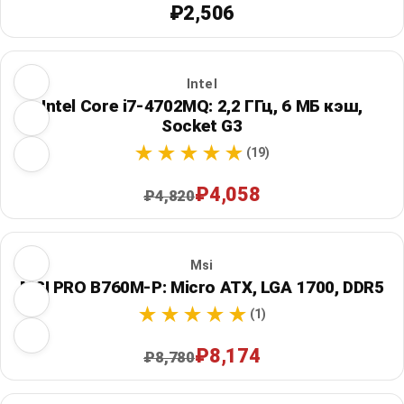
₽2,506
Intel
Intel Core i7-4702MQ: 2,2 ГГц, 6 МБ кэш,
Socket G3
(19)
₽4,058
₽4,820
Msi
MSI PRO B760M-P: Micro ATX, LGA 1700, DDR5
(1)
₽8,174
₽8,780