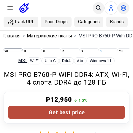
Track URL
Price Drops
Categories
Brands
×
Главная
>
Материнские платы
>
Menu
Home
MSI
Wi-Fi
Usb-C
Ddr4
Atx
Windows 11
MSI PRO B760-P WiFi DDR4: ATX, Wi‑Fi,
Search
4 слота DDR4 до 128 ГБ
Price Drops
₽12,950
↓ 1.0%
Categories
Get best price
Brands