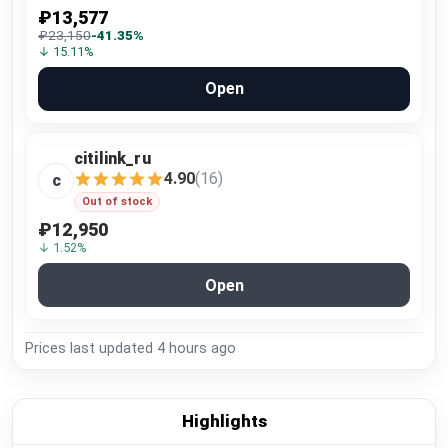
₽13,577
₽23,150
-41.35%
↓ 15.11%
Open
citilink_ru
4.90
(16)
c
Out of stock
₽12,950
↓ 1.52%
Open
Prices last updated
4 hours ago
Highlights