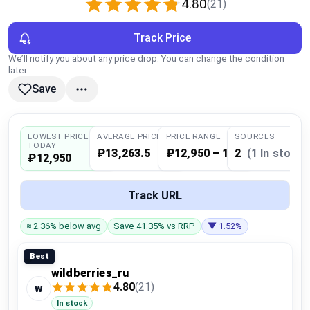
4.80
(21)
Global Price Tracker
Track Price
Blog
We’ll notify you about any price drop. You can change the condition
later.
Compare
Save
Plans & Pricing
LOWEST PRICE
AVERAGE PRICE
PRICE RANGE
SOURCES
TODAY
₽13,263.5
₽12,950 – 13,577
2
(1 In stock)
₽12,950
Log in
Track URL
≈ 2.36% below avg
Save 41.35% vs RRP
▼ 1.52%
Best
wildberries_ru
4.80
(21)
w
In stock