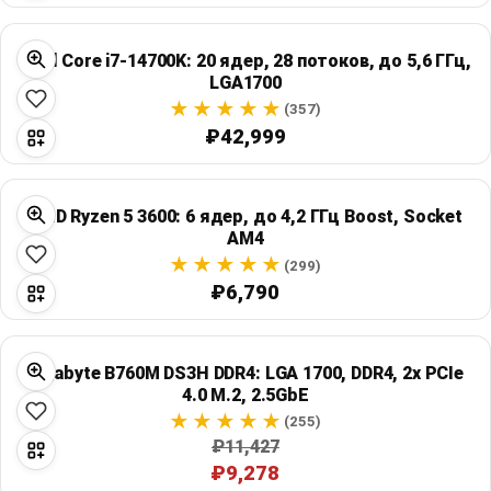
Intel Core i7-14700K: 20 ядер, 28 потоков, до 5,6 ГГц,
LGA1700
(357)
₽42,999
AMD Ryzen 5 3600: 6 ядер, до 4,2 ГГц Boost, Socket
AM4
(299)
₽6,790
Gigabyte B760M DS3H DDR4: LGA 1700, DDR4, 2x PCIe
4.0 M.2, 2.5GbE
(255)
₽11,427
₽9,278