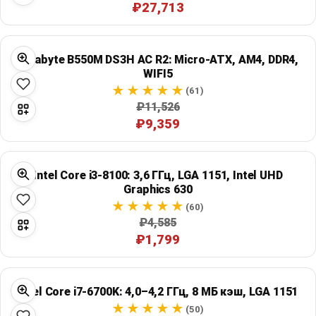
₽27,713
Gigabyte B550M DS3H AC R2: Micro-ATX, AM4, DDR4,
WIFI5
(61)
₽11,526
₽9,359
Intel Core i3-8100: 3,6 ГГц, LGA 1151, Intel UHD
Graphics 630
(60)
₽4,585
₽1,799
Intel Core i7-6700K: 4,0–4,2 ГГц, 8 МБ кэш, LGA 1151
(50)