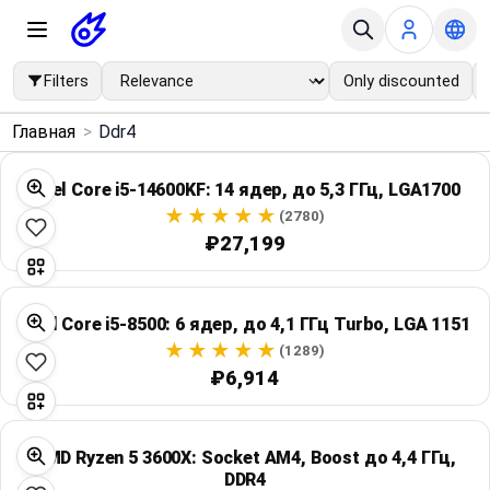
Filters
Only discounted
×
Главная
>
Ddr4
Menu
Intel Core i5-14600KF: 14 ядер, до 5,3 ГГц, LGA1700
Home
(2780)
₽27,199
Search
Intel Core i5-8500: 6 ядер, до 4,1 ГГц Turbo, LGA 1151
Price Drops
(1289)
₽6,914
Categories
Brands
AMD Ryzen 5 3600X: Socket AM4, Boost до 4,4 ГГц,
DDR4