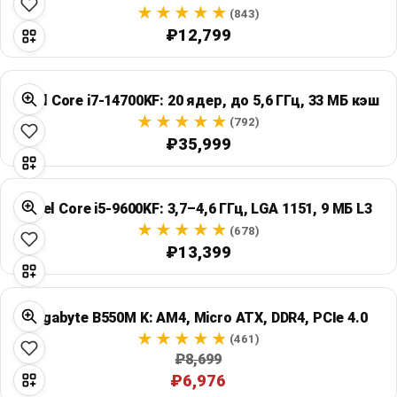
Global Price Tracker
(843)
₽12,799
Blog
Intel Core i7-14700KF: 20 ядер, до 5,6 ГГц, 33 МБ кэш
Compare
(792)
₽35,999
Plans & Pricing
Intel Core i5-9600KF: 3,7–4,6 ГГц, LGA 1151, 9 МБ L3
Log in
(678)
₽13,399
Gigabyte B550M K: AM4, Micro ATX, DDR4, PCIe 4.0
(461)
₽8,699
₽6,976