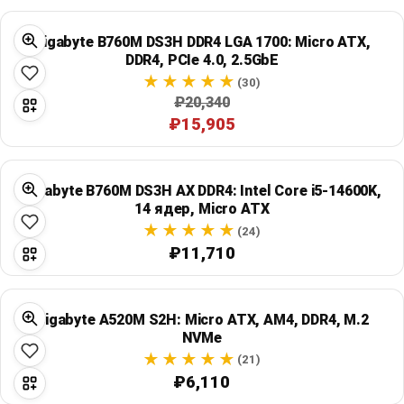
Gigabyte B760M DS3H DDR4 LGA 1700: Micro ATX,
DDR4, PCIe 4.0, 2.5GbE
(30)
₽20,340
₽15,905
Gigabyte B760M DS3H AX DDR4: Intel Core i5-14600K,
14 ядер, Micro ATX
(24)
₽11,710
Gigabyte A520M S2H: Micro ATX, AM4, DDR4, M.2
NVMe
(21)
₽6,110